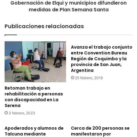
Gobernación de Elqui y municipios difundieron
r
ó
r
medidas de Plan Semana Santa
n
a
d
d
e
Publicaciones relacionadas
o
E
l
q
Avanza el trabajo conjunto
u
entre Convention Bureau
i
Región de Coquimbo y la
y
provincia de San Juan,
m
Argentina
u
25 febrero, 2019
n
i
Retoman trabajo en
c
rehabilitación a personas
i
con discapacidad en La
Serena
p
i
3 febrero, 2023
o
s
Apoderados y alumnos de
Cerca de 200 personas se
d
Talcuna mediante
manifestaron por