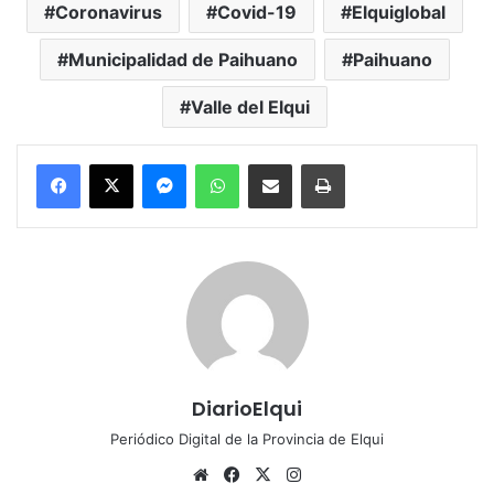
Coronavirus
Covid-19
Elquiglobal
Municipalidad de Paihuano
Paihuano
Valle del Elqui
Messenger
WhatsApp
Compartir por correo electrónico
Imprimir
DiarioElqui
Periódico Digital de la Provincia de Elqui
Siti
Fa
X
Ins