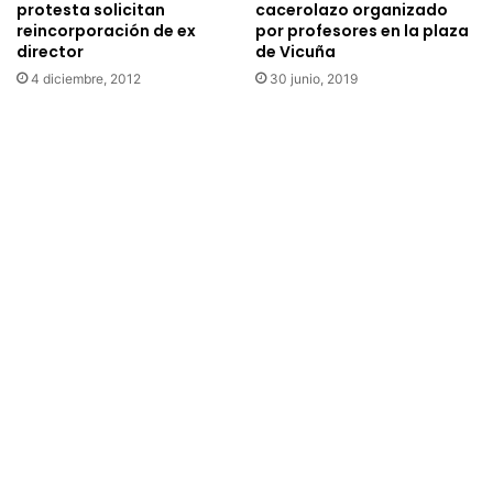
i
protesta solicitan
cacerolazo organizado
f
reincorporación de ex
por profesores en la plaza
u
director
de Vicuña
n
4 diciembre, 2012
30 junio, 2019
d
i
e
r
o
n
m
e
d
i
d
a
s
d
e
P
l
a