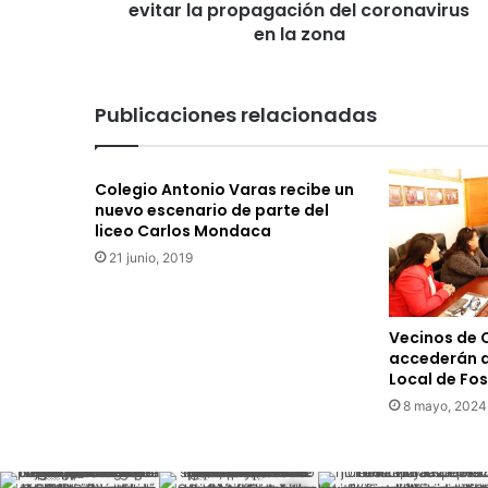
evitar la propagación del coronavirus
c
i
en la zona
a
d
e
Publicaciones relacionadas
l
o
s
Colegio Antonio Varas recibe un
t
nuevo escenario de parte del
r
liceo Carlos Mondaca
a
21 junio, 2019
c
t
o
r
Vecinos de 
e
accederán 
s
Local de Fos
p
8 mayo, 2024
a
r
a