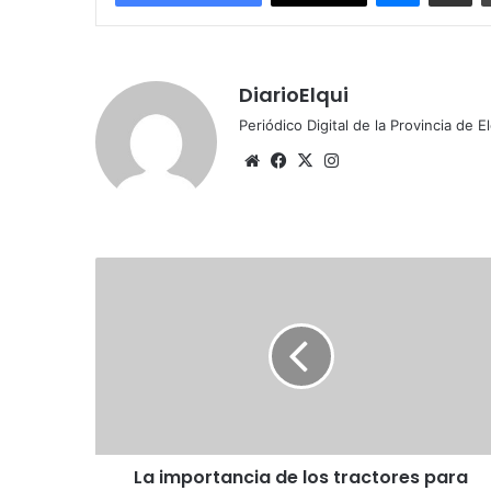
DiarioElqui
Periódico Digital de la Provincia de E
Siti
Fa
X
Ins
o
ce
tag
we
bo
ra
b
ok
m
L
a
i
m
p
o
r
t
a
La importancia de los tractores para
n