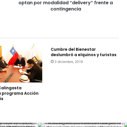
optan por modalidad “delivery” frente a
a
s
contingencia
t
r
o
n
ó
m
Cumbre del Bienestar
i
deslumbró a elquinos y turistas
c
o
3 diciembre, 2019
s
d
e
V
Calingasta
i
a programa Acción
c
is
u
ñ
a
o