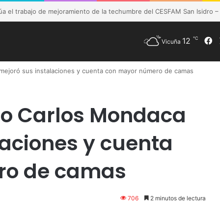
de Vicuña fortalece preparación de las postas rurales ante intenso sis
℃
12
F
Vicuña
 mejoró sus instalaciones y cuenta con mayor número de camas
ceo Carlos Mondaca
laciones y cuenta
ro de camas
706
2 minutos de lectura