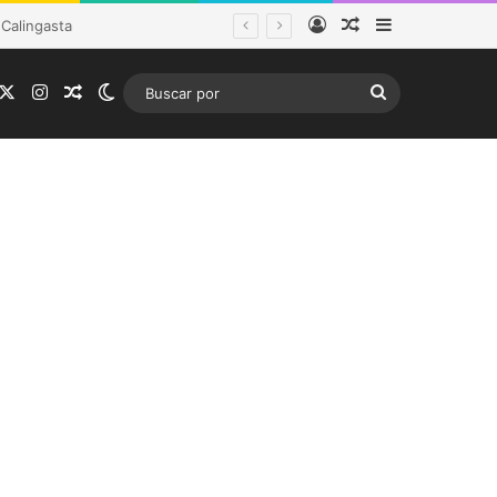
Acceso
Publicación al a
Barra lateral
tema frontal
acebook
X
Instagram
Publicación al azar
Switch skin
Buscar
por