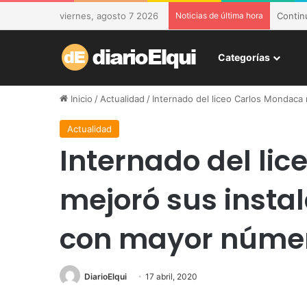
viernes, agosto 7 2026
Noticias de última hora
DESAM 
Categorías
Inicio
/
Actualidad
/
Internado del liceo Carlos Mondaca
Actualidad
Internado del li
mejoró sus insta
con mayor núme
DiarioElqui
17 abril, 2020