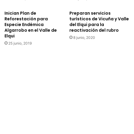
e
n
Inician Plan de
Preparan servicios
d
Reforestación para
turísticos de Vicuña y Valle
Especie Endémica
del Elqui para la
e
Algarrobo en el Valle de
reactivación del rubro
a
Elqui
c
8 junio, 2020
t
25 junio, 2019
i
v
i
d
a
d
e
s
d
e
l
M
e
s