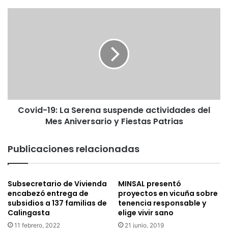
s
u
C
d
o
é
v
c
i
i
d
m
-
o
1
c
9
a
:
Covid-19: La Serena suspende actividades del
s
L
o
Mes Aniversario y Fiestas Patrias
a
d
S
e
e
Publicaciones relacionadas
C
r
o
e
v
n
Subsecretario de Vivienda
MINSAL presentó
i
a
encabezó entrega de
proyectos en vicuña sobre
d
s
subsidios a 137 familias de
tenencia responsable y
-
u
Calingasta
elige vivir sano
1
s
11 febrero, 2022
21 junio, 2019
9
p