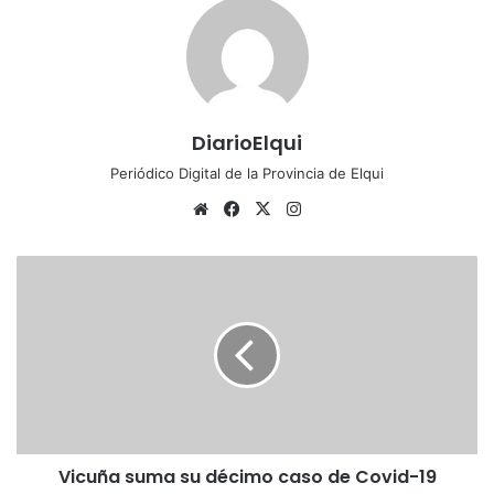
DiarioElqui
Periódico Digital de la Provincia de Elqui
Siti
Fa
X
Ins
o
ce
tag
we
bo
ra
V
b
ok
m
i
c
u
ñ
a
s
u
m
Vicuña suma su décimo caso de Covid-19
a