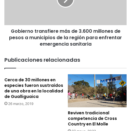
e
d
r
a
n
r
o
e
t
s
Gobierno transfiere más de 3.600 millones de
r
p
pesos a municipios de la región para enfrentar
a
a
n
emergencia sanitaria
l
s
d
f
Publicaciones relacionadas
a
i
p
e
o
r
s
Cerca de 30 millones en
e
especies fueron sustraídos
t
m
de una obra en la localidad
u
á
de Gualliguaica
l
s
a
26 marzo, 2019
d
c
e
Reviven tradicional
i
3
competencia de Cross
ó
.
Country en El Molle
n
6