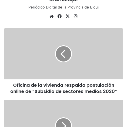
Periódico Digital de la Provincia de Elqui
Siti
Fa
X
Ins
o
ce
tag
we
bo
ra
O
b
ok
m
f
i
c
i
n
a
d
e
Oficina de la vivienda respalda postulación
l
online de “Subsidio de sectores medios 2020”
a
v
i
G
v
o
i
b
e
i
n