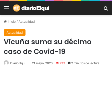
Menú
B
Inicio
/
Actualidad
Actualidad
Vicuña suma su décimo
caso de Covid-19
DiarioElqui
21 mayo, 2020
733
2 minutos de lectura