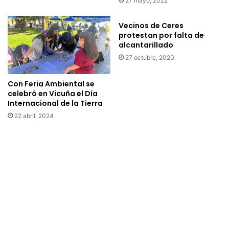
27 mayo, 2022
o
0
n
0
Vecinos de Ceres
l
m
protestan por falta de
i
i
alcantarillado
n
l
27 octubre, 2020
e
l
d
o
e
n
Con Feria Ambiental se
“
celebró en Vicuña el Día
e
Internacional de la Tierra
S
s
u
d
22 abril, 2024
b
e
s
p
i
e
d
s
i
o
o
s
d
a
e
m
s
u
e
n