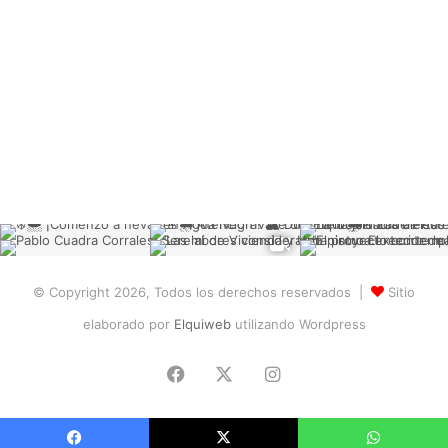
© Copyright 2026, Todos los derechos reservados |
Sitio
elaborado por
Elquiweb
utilizando Wordpress
Facebook
X
Instagram