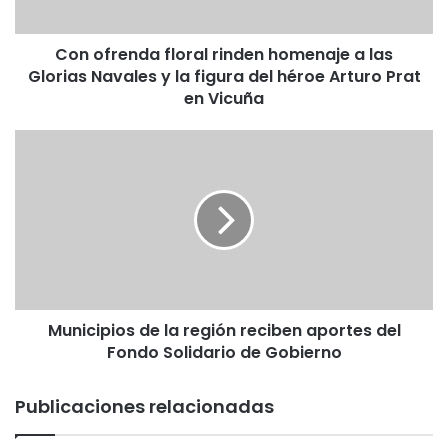
n
d
Con ofrenda floral rinden homenaje a las
a
Glorias Navales y la figura del héroe Arturo Prat
f
l
en Vicuña
o
r
M
a
u
l
n
r
i
i
c
n
i
d
p
e
i
n
o
h
Municipios de la región reciben aportes del
s
o
Fondo Solidario de Gobierno
d
m
e
e
l
Publicaciones relacionadas
n
a
a
r