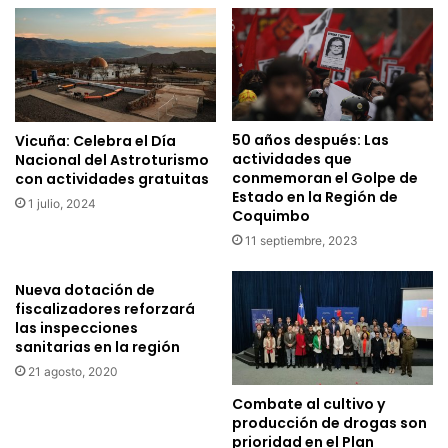
j
e
e
g
a
i
l
ó
a
n
s
r
G
e
50 años después: Las
Vicuña: Celebra el Día
l
c
actividades que
Nacional del Astroturismo
o
i
conmemoran el Golpe de
con actividades gratuitas
r
Estado en la Región de
b
1 julio, 2024
i
Coquimbo
e
a
n
11 septiembre, 2023
s
a
N
p
Nueva dotación de
a
o
fiscalizadores reforzará
v
r
las inspecciones
a
t
sanitarias en la región
l
e
21 agosto, 2020
e
s
Combate al cultivo y
s
d
producción de drogas son
y
e
prioridad en el Plan
l