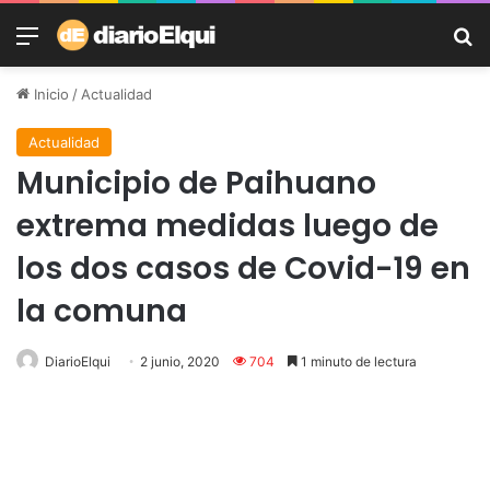
Menú
B
Inicio
/
Actualidad
Actualidad
Municipio de Paihuano
extrema medidas luego de
los dos casos de Covid-19 en
la comuna
DiarioElqui
2 junio, 2020
704
1 minuto de lectura