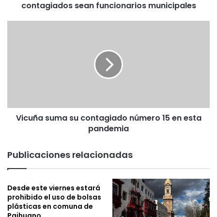
contagiados sean funcionarios municipales
a
i
h
V
u
i
a
c
n
u
o
ñ
d
a
e
s
s
u
c
m
a
Vicuña suma su contagiado número 15 en esta
a
r
pandemia
s
t
u
a
c
Publicaciones relacionadas
q
o
u
n
e
t
Desde este viernes estará
l
a
prohibido el uso de bolsas
o
g
plásticas en comuna de
s
i
Paihuano