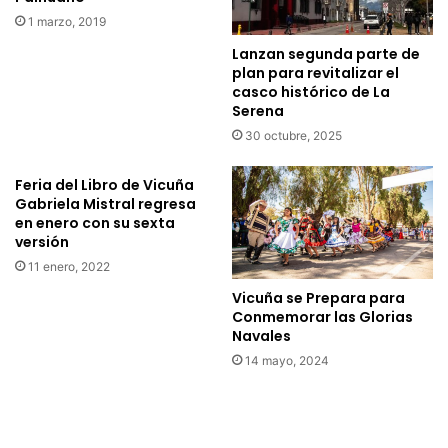
c
a
1 marzo, 2019
o
d
n
o
Lanzan segunda parte de
t
n
plan para revitalizar el
a
ú
casco histórico de La
g
Serena
m
i
e
30 octubre, 2025
a
r
d
o
Feria del Libro de Vicuña
o
1
Gabriela Mistral regresa
s
5
en enero con su sexta
s
e
versión
e
n
11 enero, 2022
a
e
Vicuña se Prepara para
n
s
Conmemorar las Glorias
f
t
Navales
u
a
n
14 mayo, 2024
p
c
a
i
n
o
d
n
e