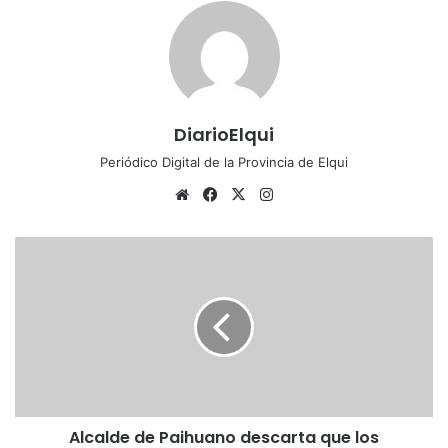
DiarioElqui
Periódico Digital de la Provincia de Elqui
Siti
Fa
X
Ins
o
ce
tag
we
bo
ra
A
b
ok
m
l
c
a
l
d
e
d
e
Alcalde de Paihuano descarta que los
P