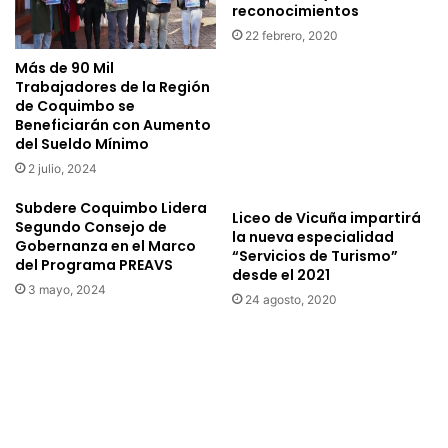
reconocimientos
v
t
22 febrero, 2020
o
r
c
e
Más de 90 Mil
a
g
Trabajadores de la Región
s
a
de Coquimbo se
o
Beneficiarán con Aumento
d
del Sueldo Mínimo
e
e
n
l
2 julio, 2024
l
a
a
Subdere Coquimbo Lidera
s
Liceo de Vicuña impartirá
Segundo Consejo de
c
c
la nueva especialidad
Gobernanza en el Marco
o
a
“Servicios de Turismo”
del Programa PREAVS
m
j
desde el 2021
u
3 mayo, 2024
a
24 agosto, 2020
n
s
a
f
d
a
e
m
P
i
a
l
i
i