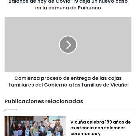
Balance de hoy de Covid-19 deja un nuevo caso
h
en la comuna de Paihuano
o
y
d
C
e
o
C
m
o
i
v
e
i
n
d
z
-
a
1
p
9
Comienza proceso de entrega de las cajas
r
d
familiares del Gobierno a las familias de Vicuña
o
e
c
j
e
Publicaciones relacionadas
a
s
u
o
n
d
Vicuña celebra 199 años de
n
e
existencia con solemnes
u
e
ceremonias y
e
n