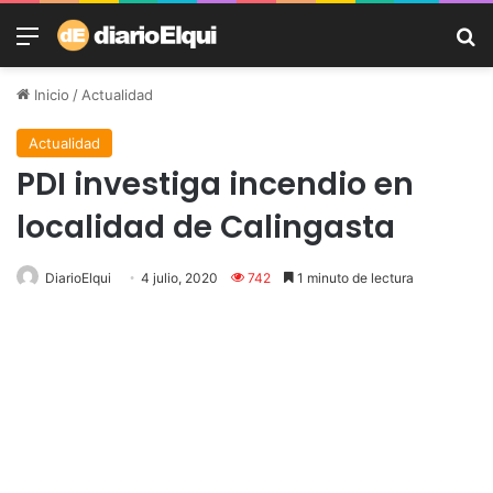
Menú
B
Inicio
/
Actualidad
Actualidad
PDI investiga incendio en
localidad de Calingasta
DiarioElqui
4 julio, 2020
742
1 minuto de lectura