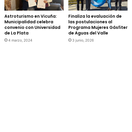
d
n
o
t
s
Astroturismo en Vicuña:
Finaliza la evaluación de
a
p
Municipalidad celebra
las postulaciones al
d
o
convenio con Universidad
Programa Mujeres Gásfiter
o
r
de La Plata
de Aguas del Valle
e
u
4 marzo, 2024
3 junio, 2026
i
n
n
d
c
e
e
r
n
r
d
u
i
m
o
b
e
e
n
e
c
n
o
P
n
i
t
s
e
c