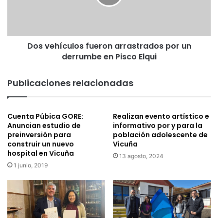
i
h
m
í
p
c
u
u
t
Dos vehículos fueron arrastrados por un
l
a
derrumbe en Pisco Elqui
o
d
s
o
f
Publicaciones relacionadas
p
u
o
e
r
r
f
Cuenta Púbica GORE:
Realizan evento artístico e
o
Anuncian estudio de
informativo por y para la
e
n
preinversión para
población adolescente de
m
a
construir un nuevo
Vicuña
i
r
hospital en Vicuña
c
13 agosto, 2024
r
1 junio, 2019
i
a
d
s
i
t
o
r
t
a
e