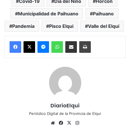
Covid-19
Día del Niño
Horcón
Municipalidad de Paihuano
Paihuano
Pandemia
Pisco Elqui
Valle del Elqui
Messenger
WhatsApp
Compartir por correo electrónico
Imprimir
DiarioElqui
Periódico Digital de la Provincia de Elqui
Siti
Fa
X
Ins
o
ce
tag