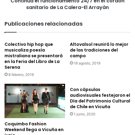
Continúa el funcionamiento 24/7 en el cordón
t
l
r
sanitario de La Calera-El Arrayán
f
a
u
d
n
Publicaciones relacionadas
o
c
e
i
n
o
Colectivo hip hop que
Altovalsol reunirá lo mejor
V
n
musicaliza poesía
de las tradiciones del
i
a
mistraliana se presentará
campo
c
m
en la Feria del Libro de La
u
16 agosto, 2019
i
Serena
ñ
e
8 febrero, 2019
a
n
t
o
Con cápsulas
audiovisuales festejaron el
2
Día del Patrimonio Cultural
4
de Chile en Vicuña
/
7
1 junio, 2020
e
Coquimbo Fashion
n
Weekend llega a Vicuña en
e