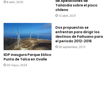
de Apelaciones de
c
b
8 abril, 2020
Tailandia sobre el pisco
i
r
chileno
b
e
12 abril, 2021
e
y
n
0
n
7
Dos propuestas se
u
enfrentan para dirigir los
d
destinos de Paihuano para
e
e
el periodo 2012-2016
v
o
a
c
26 septiembre, 2012
e
t
EDP inaugura Parque Eólico
n
u
Punta de Talca en Ovalle
t
b
30 mayo, 2024
r
r
e
e
g
s
a
e
d
p
e
o
s
d
a
r
c