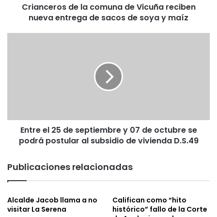
Crianceros de la comuna de Vicuña reciben
s
nueva entrega de sacos de soya y maíz
d
e
l
E
a
n
c
t
o
r
m
e
u
e
n
l
a
2
d
5
e
Entre el 25 de septiembre y 07 de octubre se
d
V
podrá postular al subsidio de vivienda D.S.49
e
i
s
c
e
Publicaciones relacionadas
u
p
ñ
t
a
i
Alcalde Jacob llama a no
Califican como “hito
r
e
visitar La Serena
histórico” fallo de la Corte
e
m