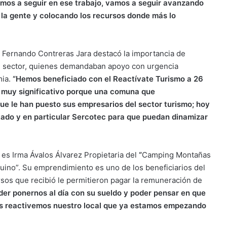
vamos a seguir en ese trabajo, vamos a seguir avanzando
la gente y colocando los recursos donde más lo
 Fernando Contreras Jara destacó la importancia de
el sector, quienes demandaban apoyo con urgencia
ia.
“Hemos beneficiado con el Reactívate Turismo a
26
muy significativo porque una comuna que
que le han puesto
s
u
s
empresario
s
del sector turismo; hoy
tado y en particular
S
ercotec para que puedan dinamizar
es Irma Ávalos Álvarez Propietaria del
“
Camping Montañas
quino”. Su emprendimiento es uno de los beneficiarios del
ursos que recibió le permitieron pagar la remuneración de
der ponernos al día con su sueldo y poder pensar en que
os reactivemos nuestro local que ya estamos empezando