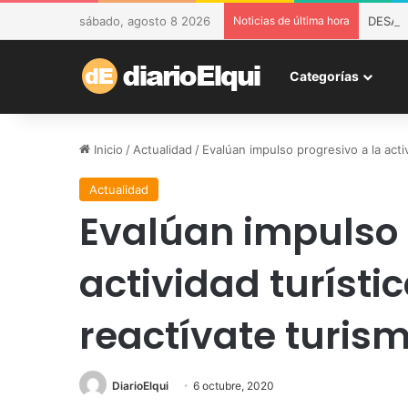
sábado, agosto 8 2026
Noticias de última hora
DESAM 
Categorías
Inicio
/
Actualidad
/
Evalúan impulso progresivo a la acti
Actualidad
Evalúan impulso 
actividad turíst
reactívate turis
DiarioElqui
6 octubre, 2020