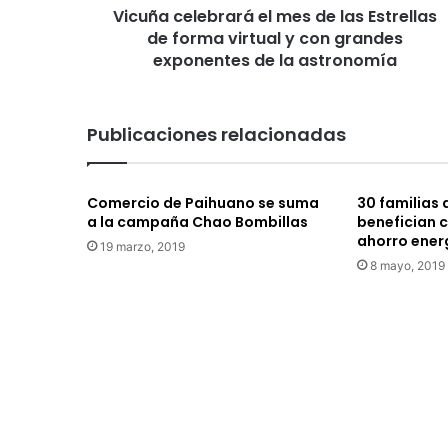
Vicuña celebrará el mes de las Estrellas
virtual
y
de forma virtual y con grandes
con
exponentes de la astronomía
grandes
exponentes
de
Publicaciones relacionadas
la
astronomía
Comercio de Paihuano se suma
30 familias d
a la campaña Chao Bombillas
benefician c
ahorro ener
19 marzo, 2019
8 mayo, 2019