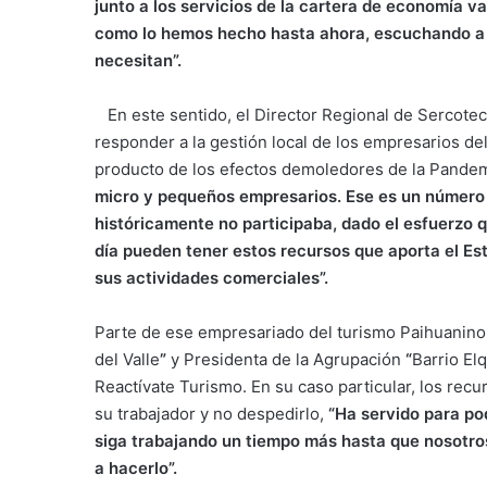
junto a los servicios de la cartera de economía 
como lo hemos hecho hasta ahora, escuchando a 
necesitan
”
.
En este sentido, el Director Regional de Sercotec
responder a la gestión local de los empresarios d
producto de los efectos demoledores de la Pandem
micro y pequeño
s
empresario
s
. Ese e
s
un número 
históricamente no participaba, dado el esfuerzo 
día pueden tener esto
s recurs
o
s
que aporta el Es
s
u
s
actividades comerciales”.
Parte de ese empresariado del turismo Paihuanino 
del Valle
”
y Presidenta de la Agrupación
“
Barrio El
Reactívate Turismo. En su caso particular, los rec
su trabajador y no despedirlo,
“Ha servido para po
siga trabajando un tiempo más hasta que nosotr
a hacerlo
”
.