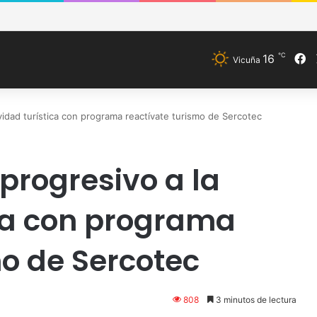
de Vicuña fortalece preparación de las postas rurales ante intenso sis
℃
F
16
Vicuña
vidad turística con programa reactívate turismo de Sercotec
progresivo a la
ica con programa
mo de Sercotec
808
3 minutos de lectura