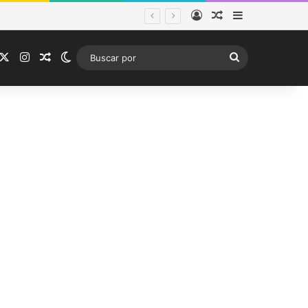
Acceso
Publicación al a
Barra lateral
tema frontal
acebook
X
Instagram
Publicación al azar
Switch skin
Buscar
por