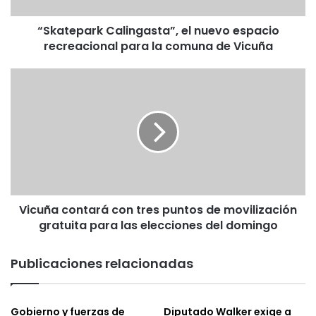
comuna
“Skatepark Calingasta”, el nuevo espacio
de
Vicuña
recreacional para la comuna de Vicuña
Vicuña
contará
con
tres
puntos
de
movilización
gratuita
para
Vicuña contará con tres puntos de movilización
las
elecciones
gratuita para las elecciones del domingo
del
domingo
Publicaciones relacionadas
Gobierno y fuerzas de
Diputado Walker exige a