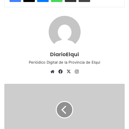
DiarioElqui
Periódico Digital de la Provincia de Elqui
Sitio
Facebook
X
Instagram
web
“Skatepark
Calingasta”,
el
nuevo
espacio
recreacional
para
la