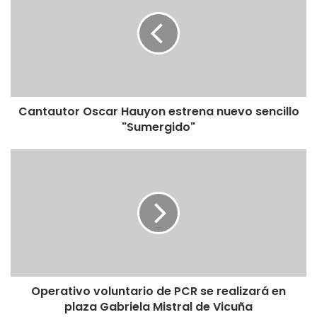
Hauyon
estrena
nuevo
sencillo
"Sumergido"
Cantautor Oscar Hauyon estrena nuevo sencillo
"Sumergido"
Operativo
voluntario
de
PCR
se
realizará
en
plaza
Gabriela
Operativo voluntario de PCR se realizará en
Mistral
de
plaza Gabriela Mistral de Vicuña