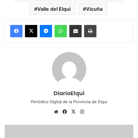
Valle del Elqui
Vicuña
Messenger
WhatsApp
Compartir por correo electrónico
Imprimir
DiarioElqui
Periódico Digital de la Provincia de Elqui
Sitio
Facebook
X
Instagram
web
Cantautor
Oscar