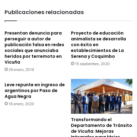
Vicuña
Publicaciones relacionadas
Presentan denuncia para
Proyecto de educación
perseguir a autor de
animalista se desarrolla
publicación falsa en redes
con éxito en
sociales que anunciaba
establecimientos de La
heridos por terremoto en
Serena y Coquimbo
Vicuña
15 septiembre, 2020
29 enero, 2019
Leve repunte en ingreso de
argentinos por Paso de
Agua Negra
16 enero, 2020
Transformando el
Departamento de Tránsito
de Vicuña: Mejoras
Integrales para Mejor