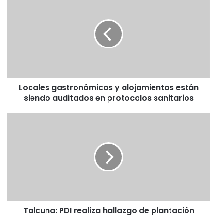
gastronómicos
y
alojamientos
están
siendo
auditados
en
protocolos
Locales gastronómicos y alojamientos están
sanitarios
siendo auditados en protocolos sanitarios
Talcuna:
PDI
realiza
hallazgo
de
plantación
ilegal
de
cannabis
Talcuna: PDI realiza hallazgo de plantación