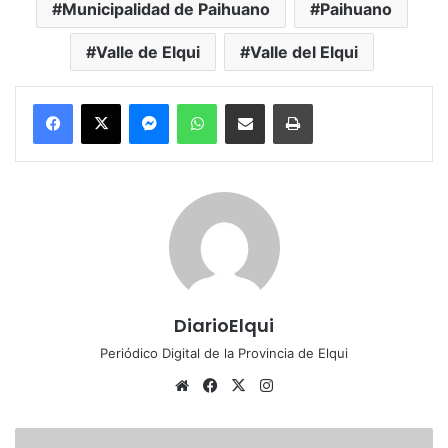
Municipalidad de Paihuano
Paihuano
Valle de Elqui
Valle del Elqui
Messenger
WhatsApp
Compartir por correo electrónico
Imprimir
DiarioElqui
Periódico Digital de la Provincia de Elqui
Sitio
Facebook
X
Instagram
web
Locales