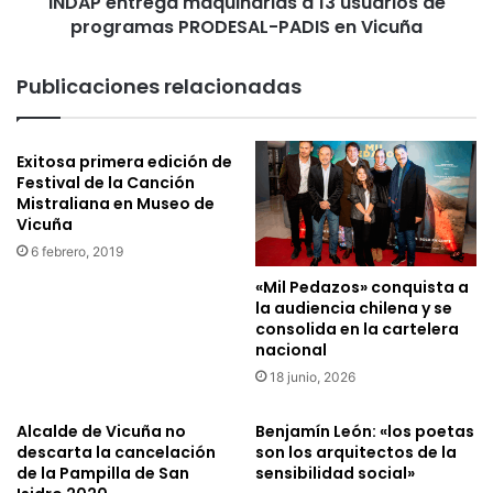
INDAP entrega maquinarias a 13 usuarios de
PADIS
en
programas PRODESAL-PADIS en Vicuña
Vicuña
Publicaciones relacionadas
Exitosa primera edición de
Festival de la Canción
Mistraliana en Museo de
Vicuña
6 febrero, 2019
«Mil Pedazos» conquista a
la audiencia chilena y se
consolida en la cartelera
nacional
18 junio, 2026
Alcalde de Vicuña no
Benjamín León: «los poetas
descarta la cancelación
son los arquitectos de la
de la Pampilla de San
sensibilidad social»