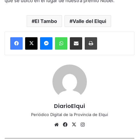
que se ubicó en el lugar de nuestra premio Nobel.
El Tambo
Valle del Elqui
Messenger
WhatsApp
Compartir por correo electrónico
Imprimir
DiarioElqui
Periódico Digital de la Provincia de Elqui
Sitio
Facebook
X
Instagram
web