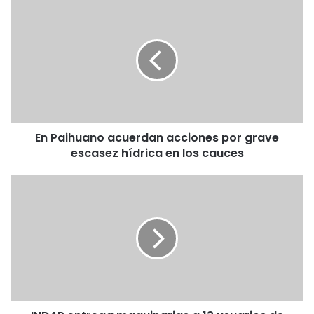
En
Paihuano
acuerdan
acciones
por
grave
escasez
hídrica
en
En Paihuano acuerdan acciones por grave
los
cauces
escasez hídrica en los cauces
INDAP
entrega
maquinarias
a
13
usuarios
de
programas
PRODESAL-