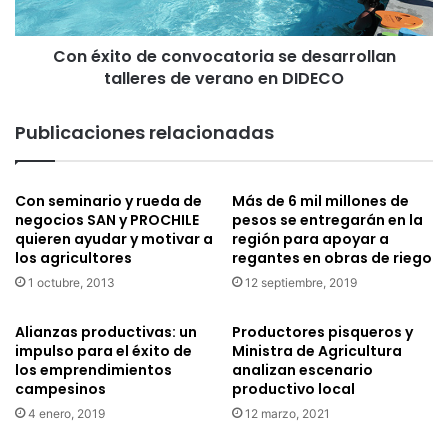
de
verano
Con éxito de convocatoria se desarrollan
en
DIDECO
talleres de verano en DIDECO
Publicaciones relacionadas
Con seminario y rueda de
Más de 6 mil millones de
negocios SAN y PROCHILE
pesos se entregarán en la
quieren ayudar y motivar a
región para apoyar a
los agricultores
regantes en obras de riego
1 octubre, 2013
12 septiembre, 2019
Alianzas productivas: un
Productores pisqueros y
impulso para el éxito de
Ministra de Agricultura
los emprendimientos
analizan escenario
campesinos
productivo local
4 enero, 2019
12 marzo, 2021