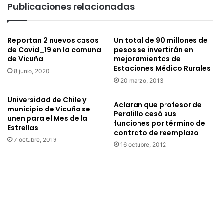
Publicaciones relacionadas
valle
de
Elqui”
Reportan 2 nuevos casos
Un total de 90 millones de
de Covid_19 en la comuna
pesos se invertirán en
de Vicuña
mejoramientos de
Estaciones Médico Rurales
8 junio, 2020
20 marzo, 2013
Universidad de Chile y
Aclaran que profesor de
municipio de Vicuña se
Peralillo cesó sus
unen para el Mes de la
funciones por término de
Estrellas
contrato de reemplazo
7 octubre, 2019
16 octubre, 2012