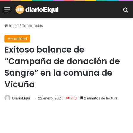
Menú
B
Inicio
/
Tendencias
Actualidad
Exitoso balance de
“Campaña de donación de
Sangre” en la comuna de
Vicuña
DiarioElqui
22 enero, 2021
713
2 minutos de lectura