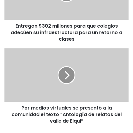
colegios
adecúen
su
infraestructura
Entregan $302 millones para que colegios
para
un
adecúen su infraestructura para un retorno a
retorno
clases
a
clases
Por
medios
virtuales
se
presentó
a
la
comunidad
el
Por medios virtuales se presentó a la
texto
“Antología
comunidad el texto “Antología de relatos del
de
valle de Elqui”
relatos
del