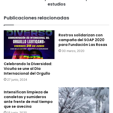
kits
estudios
fotovoltaicos
para
Publicaciones relacionadas
sus
estudios
Rostros solidarizan con
campaña del SOAP 2020
para Fundación Las Rosas
30 marzo, 2020
Celebrando la Diversidad:
Vicuña se une al Día
Internacional del Orgullo
27 junio, 2024
Intensifican limpieza de
canaletas y sumideros
ante frente de mal tiempo
que se avecina
15 junio, 2020