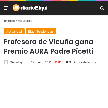
Menú
B
Inicio
/
Actualidad
Actualidad
Elqui Tendencias
Profesora de Vicuña gana
Premio AURA Padre Picetti
DiarioElqui
22 marzo, 2021
805
3 minutos de lectura