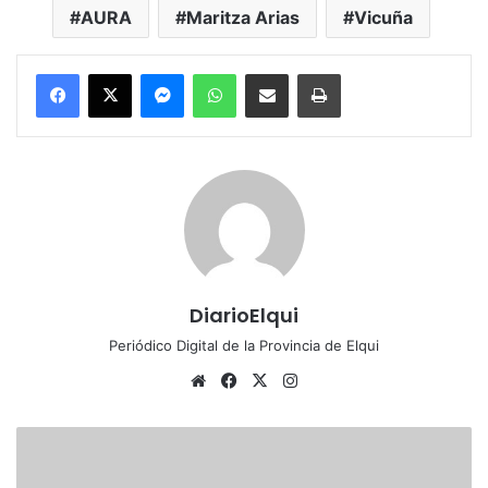
AURA
Maritza Arias
Vicuña
Messenger
WhatsApp
Compartir por correo electrónico
Imprimir
DiarioElqui
Periódico Digital de la Provincia de Elqui
Sitio
Facebook
X
Instagram
web
MOP
inició
licitación