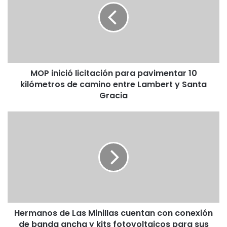
para
pavimentar
10
kilómetros
de
camino
MOP inició licitación para pavimentar 10
entre
Lambert
kilómetros de camino entre Lambert y Santa
y
Gracia
Santa
Gracia
Hermanos
de
Las
Minillas
cuentan
con
conexión
de
banda
Hermanos de Las Minillas cuentan con conexión
ancha
y
de banda ancha y kits fotovoltaicos para sus