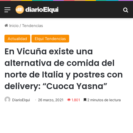
Menú
B
Inicio
/
Tendencias
Actualidad
Elqui Tendencias
En Vicuña existe una
alternativa de comida del
norte de Italia y postres con
delivery: “Cuoca Yasna”
DiarioElqui
26 marzo, 2021
1.801
2 minutos de lectura