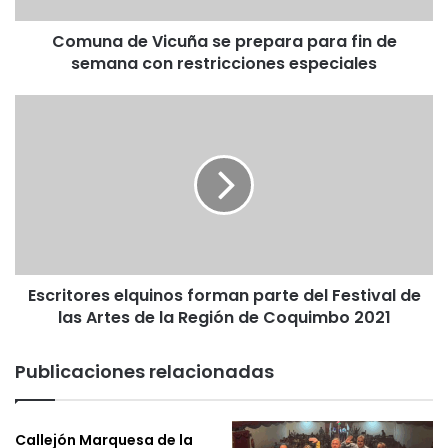
semana
Comuna de Vicuña se prepara para fin de
con
restricciones
semana con restricciones especiales
especiales
Escritores
elquinos
forman
parte
del
Festival
de
las
Artes
Escritores elquinos forman parte del Festival de
de
la
las Artes de la Región de Coquimbo 2021
Región
de
Publicaciones relacionadas
Coquimbo
2021
Callejón Marquesa de la