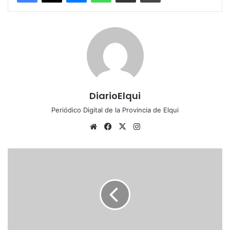
DiarioElqui
Periódico Digital de la Provincia de Elqui
Sitio
Facebook
X
Instagram
web
Comuna
de
Vicuña
se
prepara
para
fin
de