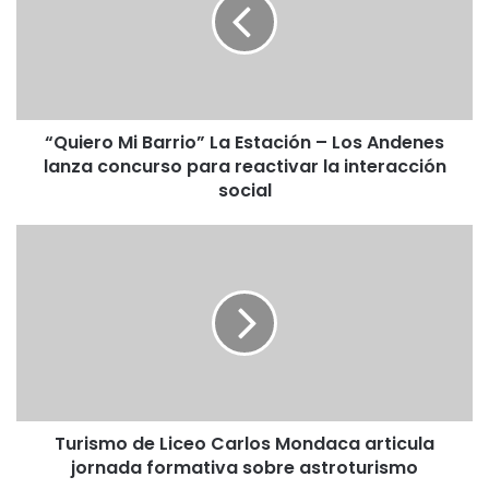
La
Estación
–
Los
Andenes
lanza
“Quiero Mi Barrio” La Estación – Los Andenes
concurso
para
lanza concurso para reactivar la interacción
reactivar
social
la
interacción
Turismo
social
de
Liceo
Carlos
Mondaca
articula
jornada
formativa
sobre
Turismo de Liceo Carlos Mondaca articula
astroturismo
jornada formativa sobre astroturismo