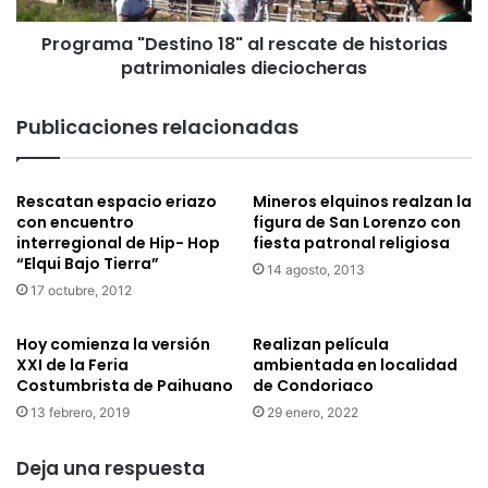
l
"
ó
Programa "Destino 18" al rescate de historias
D
g
patrimoniales dieciocheras
e
i
s
c
t
Publicaciones relacionadas
a
i
"
n
E
o
Rescatan espacio eriazo
Mineros elquinos realzan la
l
1
con encuentro
figura de San Lorenzo con
A
8
interregional de Hip- Hop
fiesta patronal religiosa
p
"
“Elqui Bajo Tierra”
u
14 agosto, 2013
a
17 octubre, 2012
M
l
a
r
m
e
Hoy comienza la versión
Realizan película
a
s
XXI de la Feria
ambientada en localidad
l
Costumbrista de Paihuano
de Condoriaco
c
l
a
13 febrero, 2019
29 enero, 2022
u
t
k
e
Deja una respuesta
a
d