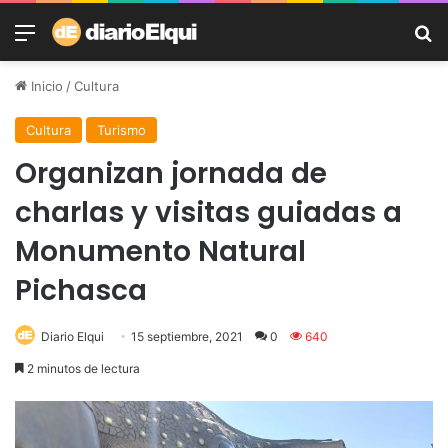
Menú
B
Inicio
/
Cultura
Cultura
Turismo
Organizan jornada de
charlas y visitas guiadas a
Monumento Natural
Pichasca
Diario Elqui
15 septiembre, 2021
0
640
2 minutos de lectura