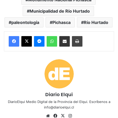
Municipalidad de Río Hurtado
paleontología
Pichasca
Río Hurtado
Messenger
WhatsApp
Compartir por correo electrónico
Imprimir
Diario Elqui
DiarioElqui Medio Digital de la Provincia del Elqui. Escríbenos a
info@diarioelqui.cl
Siti
Fa
X
Ins