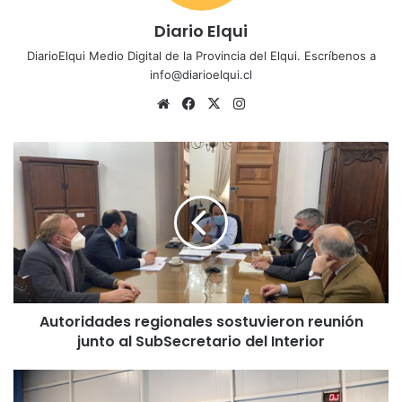
Diario Elqui
DiarioElqui Medio Digital de la Provincia del Elqui. Escríbenos a
info@diarioelqui.cl
Siti
Fa
X
Ins
o
ce
tag
we
bo
ra
A
b
ok
m
u
t
o
r
i
d
a
d
Autoridades regionales sostuvieron reunión
e
junto al SubSecretario del Interior
s
r
e
E
g
q