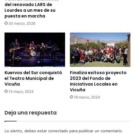
n
m
del renovado LARS de
i
b
Lourdes a un mes de su
ó
o
puesta en marcha
n
s
30 marzo, 2026
j
e
u
i
n
m
t
p
o
o
a
n
l
e
S
Kuervos del Sur conquistó
Finaliza exitoso proyecto
n
el Teatro Municipal de
2023 del Fondo de
u
e
Vicuña
Iniciativas Locales en
b
n
Vicuña
S
C
14 mayo, 2024
e
18 marzo, 2024
a
c
m
r
p
Deja una respuesta
e
e
t
o
a
n
Lo siento, debes estar
conectado
para publicar un comentario.
r