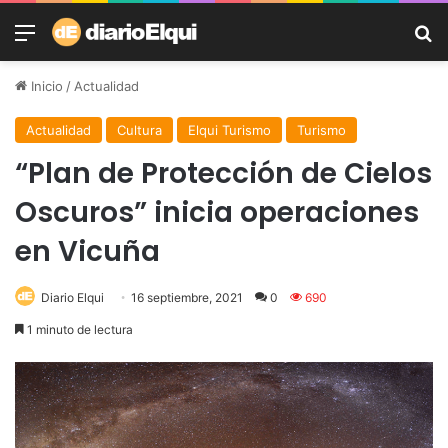
Menú
B
Inicio
/
Actualidad
Actualidad
Cultura
Elqui Turismo
Turismo
“Plan de Protección de Cielos
Oscuros” inicia operaciones
en Vicuña
Diario Elqui
16 septiembre, 2021
0
690
1 minuto de lectura