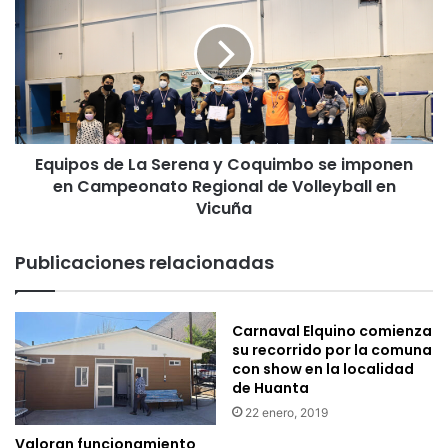
i
u
o
i
n
p
a
o
l
s
e
d
s
e
s
Equipos de La Serena y Coquimbo se imponen
L
o
en Campeonato Regional de Volleyball en
a
s
S
Vicuña
t
e
u
r
Publicaciones relacionadas
v
e
i
n
e
a
r
Carnaval Elquino comienza
y
su recorrido por la comuna
o
C
con show en la localidad
n
o
de Huanta
r
q
e
22 enero, 2019
u
u
i
Valoran funcionamiento