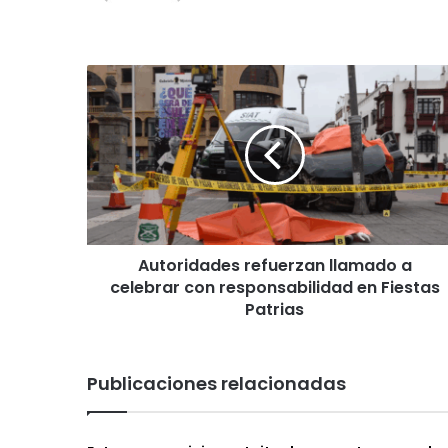
Autoridades
refuerzan
llamado
a
celebrar
con
responsabilidad
en
Fiestas
Autoridades refuerzan llamado a
Patrias
celebrar con responsabilidad en Fiestas
Patrias
Publicaciones relacionadas