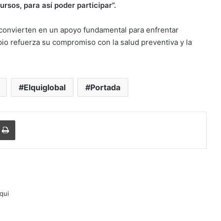
sos, para así poder participar”.
e convierten en un apoyo fundamental para enfrentar
pio refuerza su compromiso con la salud preventiva y la
Elquiglobal
Portada
r
r por correo electrónico
Imprimir
lqui