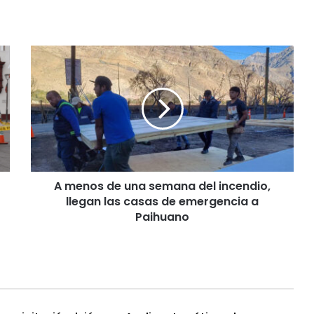
A
menos
de
una
semana
del
incendio,
llegan
las
A menos de una semana del incendio,
casas
de
llegan las casas de emergencia a
emergencia
Paihuano
a
Paihuano