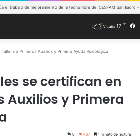
de Vicuña fortalece preparación de las postas rurales ante intenso sis
℃
F
17
Vicuña
n Taller de Primeros Auxilios y Primera Ayuda Psicológica
les se certifican en
s Auxilios y Primera
ca
0
437
1 minuto de lectura