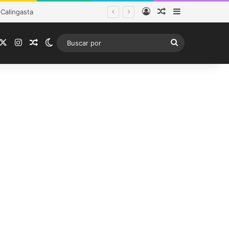
Acceso
Publicación al a
Barra lateral
tema frontal
acebook
X
Instagram
Publicación al azar
Switch skin
Buscar
por