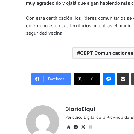
muy agradecido y ojalá que sigan habiendo más cur
Con esta certificación, los líderes comunitarios s
emergencias en sus territorios, mientras el munici
seguridad vecinal.
CEPT Comunicaciones
Messenge
Comparti
Facebook
X
DiarioElqui
Periódico Digital de la Provincia de E
Sitio
Facebook
X
Instagram
web