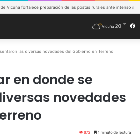
e Vicuña fortalece preparación de las postas rurales ante intenso sist
℃
20
F
Vicuña
esentaron las diversas novedades del Gobierno en Terreno
ar en donde se
diversas novedades
Terreno
672
1 minuto de lectura