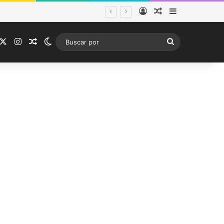
Acceso
Publicación al a
Barra lateral
ema frontal
acebook
X
Instagram
Publicación al azar
Switch skin
Buscar
por