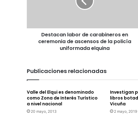
a
c
a
n
l
Destacan labor de carabineros en
a
ceremonia de ascensos de la policía
b
o
uniformada elquina
r
d
e
Publicaciones relacionadas
c
a
r
Valle del Elqui es denominado
Investigan 
a
como Zona de Interés Turístico
libros bota
b
a nivel nacional
Vicuña
i
20 mayo, 2013
2 mayo, 2019
n
e
r
o
s