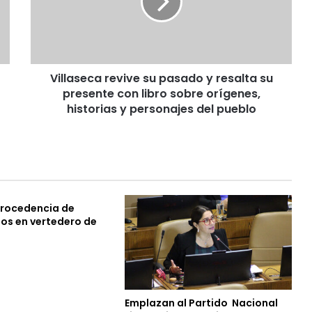
a
s
e
c
a
Villaseca revive su pasado y resalta su
r
presente con libro sobre orígenes,
e
v
historias y personajes del pueblo
i
v
e
s
u
p
procedencia de
a
dos en vertedero de
s
a
d
o
y
r
Emplazan al Partido Nacional
e