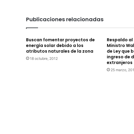
s
t
r
Publicaciones relacionadas
u
i
r
Buscan fomentar proyectos de
Respaldo al 
e
energía solar debido a los
Ministro Wa
s
atributos naturales de la zona
de Ley que b
p
ingreso de 
18 octubre, 2012
a
extranjeros
c
25 marzo, 20
i
o
d
e
d
i
c
a
d
o