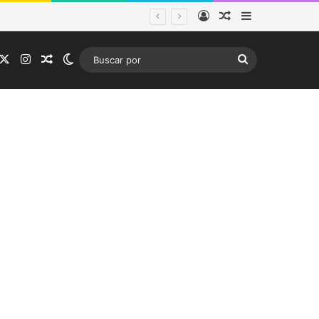
Acceso
Publicación al a
Barra lateral
ema frontal
acebook
X
Instagram
Publicación al azar
Switch skin
Buscar
por