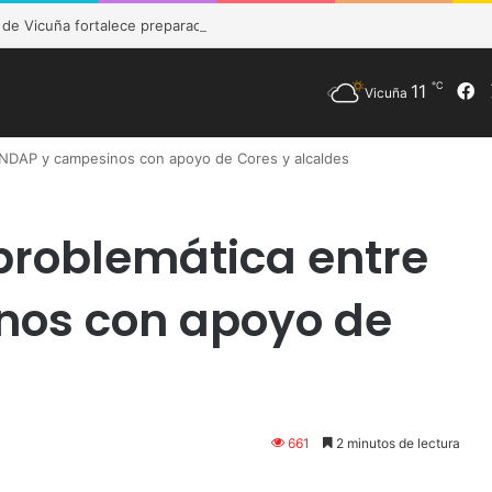
e Vicuña fortalece preparación de las postas rurales ante intenso sist
℃
11
F
Vicuña
 INDAP y campesinos con apoyo de Cores y alcaldes
problemática entre
nos con apoyo de
661
2 minutos de lectura