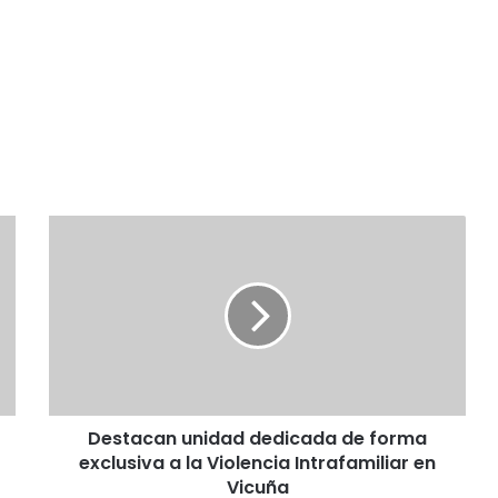
D
e
s
t
a
c
a
n
u
Destacan unidad dedicada de forma
n
exclusiva a la Violencia Intrafamiliar en
i
d
Vicuña