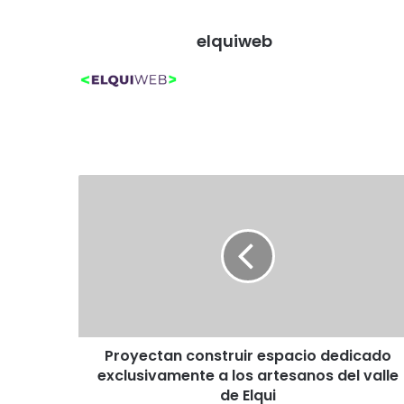
elquiweb
P
r
o
y
e
c
t
a
n
Proyectan construir espacio dedicado
c
exclusivamente a los artesanos del valle
o
n
de Elqui