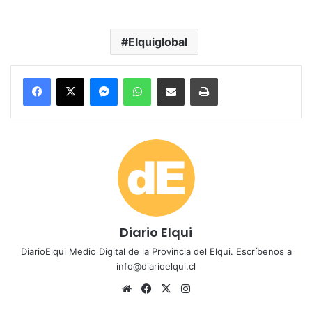
Elquiglobal
Messenger
WhatsApp
Compartir por correo electrónico
Imprimir
Diario Elqui
DiarioElqui Medio Digital de la Provincia del Elqui. Escríbenos a
info@diarioelqui.cl
Siti
Fa
X
Ins
o
ce
tag