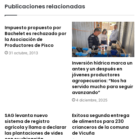
a
S
Publicaciones relacionadas
s
e
d
r
e
e
m
Impuesto propuesto por
n
Bachelet es rechazado por
e
a
la Asociación de
j
e
Productores de Pisco
o
n
r
31 octubre, 2013
t
a
r
Inversión hídrica marca un
m
e
antes y un después en
i
g
jóvenes productores
e
a
agropecuarios: “Nos ha
n
servido mucho para seguir
i
avanzando”
t
n
o
d
4 diciembre, 2025
u
u
r
m
SAG levanta nuevo
Exitosa segunda entrega
b
e
sistema de registro
de alimentos para 230
a
n
agrícola y llama a declarar
crianceros de la comuna
n
t
las plantaciones de vides
de Vicuña
o
con su ubicación
a