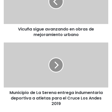
ñ
a
s
i
g
Vicuña sigue avanzando en obras de
u
mejoramiento urbano
e
a
v
M
a
u
n
n
z
i
a
c
n
i
d
p
o
i
e
o
n
Municipio de La Serena entrega indumentaria
d
o
deportiva a atletas para el Cruce Los Andes
e
b
L
2019
r
a