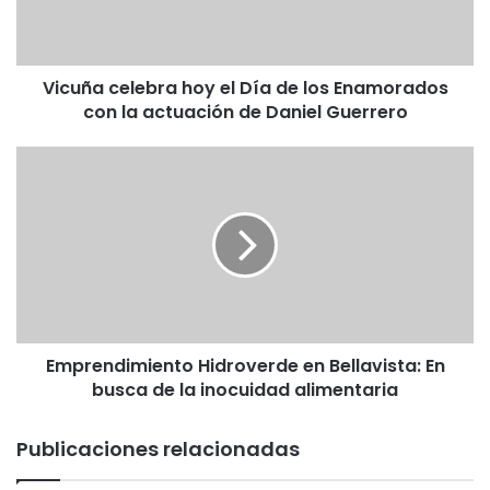
c
e
l
Vicuña celebra hoy el Día de los Enamorados
e
con la actuación de Daniel Guerrero
b
r
a
E
h
m
o
p
y
r
e
e
l
n
D
d
í
i
a
m
d
Emprendimiento Hidroverde en Bellavista: En
i
e
busca de la inocuidad alimentaria
e
l
n
o
t
Publicaciones relacionadas
s
o
E
H