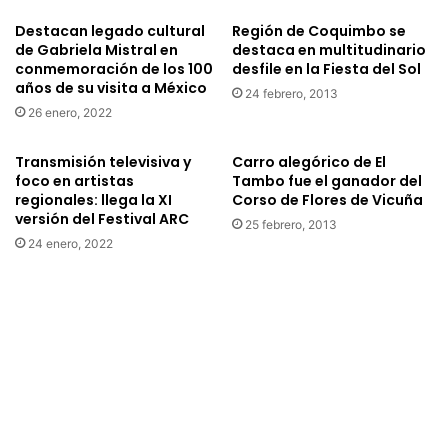
n
i
Destacan legado cultural
Región de Coquimbo se
a
d
de Gabriela Mistral en
destaca en multitudinario
m
r
conmemoración de los 100
desfile en la Fiesta del Sol
o
o
años de su visita a México
r
24 febrero, 2013
v
26 enero, 2022
a
e
d
r
o
d
Transmisión televisiva y
Carro alegórico de El
s
e
foco en artistas
Tambo fue el ganador del
c
regionales: llega la XI
Corso de Flores de Vicuña
e
versión del Festival ARC
o
n
25 febrero, 2013
n
B
24 enero, 2022
l
e
a
l
a
l
c
a
t
v
u
i
a
s
c
t
i
a