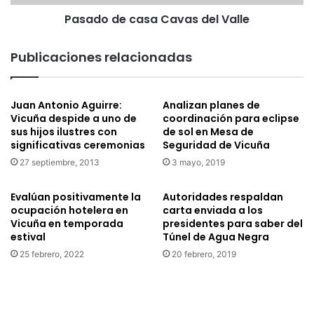
i
c
d
Pasado de casa Cavas del Valle
a
a
s
d
a
Publicaciones relacionadas
V
C
i
a
s
v
Juan Antonio Aguirre:
Analizan planes de
u
a
Vicuña despide a uno de
coordinación para eclipse
a
s
sus hijos ilustres con
de sol en Mesa de
l
d
significativas ceremonias
Seguridad de Vicuña
c
e
27 septiembre, 2013
3 mayo, 2019
e
l
l
V
e
a
Evalúan positivamente la
Autoridades respaldan
b
ocupación hotelera en
carta enviada a los
l
Vicuña en temporada
presidentes para saber del
r
l
estival
Túnel de Agua Negra
a
e
s
25 febrero, 2022
20 febrero, 2019
u
t
e
r