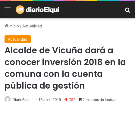
Menú
B
Inicio
/
Actualidad
Actualidad
Alcalde de Vicuña dará a
conocer inversión 2018 en la
comuna con la cuenta
pública de gestión
DiarioElqui
16 abril, 2019
752
2 minutos de lectura