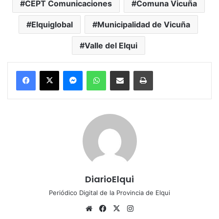
CEPT Comunicaciones
Comuna Vicuña
Elquiglobal
Municipalidad de Vicuña
Valle del Elqui
Messenger
WhatsApp
Compartir por correo electrónico
Imprimir
DiarioElqui
Periódico Digital de la Provincia de Elqui
Siti
Fa
X
Ins