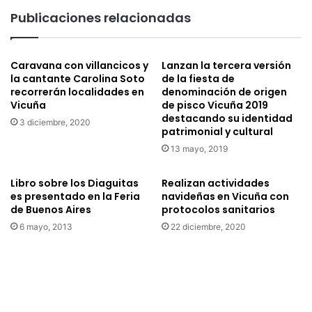
t
r
Publicaciones relacionadas
a
q
n
u
v
e
e
Caravana con villancicos y
Lanzan la tercera versión
y
la cantante Carolina Soto
de la fiesta de
r
V
recorrerán localidades en
denominación de origen
e
i
Vicuña
de pisco Vicuña 2019
d
c
destacando su identidad
a
3 diciembre, 2020
u
patrimonial y cultural
s
ñ
13 mayo, 2019
g
a
r
f
a
Libro sobre los Diaguitas
Realizan actividades
i
es presentado en la Feria
navideñas en Vicuña con
c
r
de Buenos Aires
protocolos sanitarios
i
m
a
a
6 mayo, 2013
22 diciembre, 2020
s
n
a
c
s
o
u
n
b
v