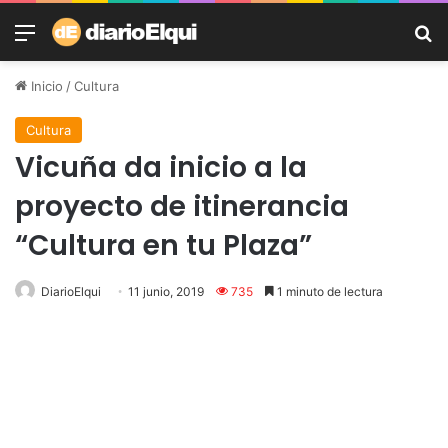
Menú
B
Inicio
/
Cultura
Cultura
Vicuña da inicio a la
proyecto de itinerancia
“Cultura en tu Plaza”
DiarioElqui
11 junio, 2019
735
1 minuto de lectura