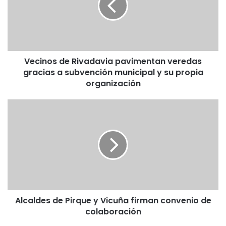
n
o
s
d
e
Vecinos de Rivadavia pavimentan veredas
R
gracias a subvención municipal y su propia
i
v
organización
a
d
A
a
l
v
c
i
a
a
l
p
d
a
e
v
s
i
d
m
Alcaldes de Pirque y Vicuña firman convenio de
e
e
colaboración
P
n
i