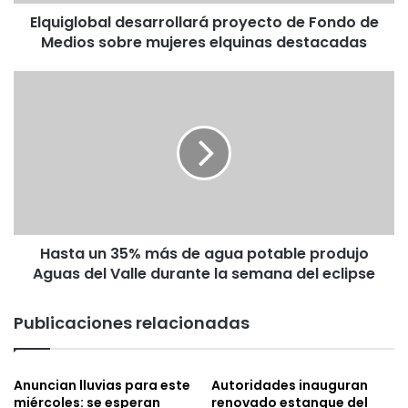
b
Elquiglobal desarrollará proyecto de Fondo de
a
Medios sobre mujeres elquinas destacadas
l
d
e
H
s
a
a
s
r
t
r
a
o
u
l
n
l
3
a
5
r
Hasta un 35% más de agua potable produjo
%
á
Aguas del Valle durante la semana del eclipse
m
p
á
r
s
Publicaciones relacionadas
o
d
y
e
e
a
Anuncian lluvias para este
Autoridades inauguran
c
g
miércoles: se esperan
renovado estanque del
t
u