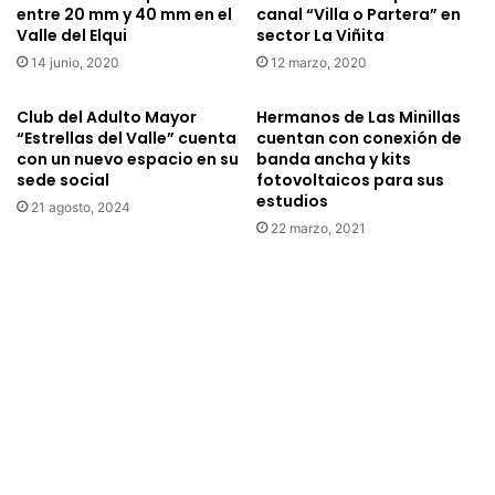
entre 20 mm y 40 mm en el
canal “Villa o Partera” en
o
a
Valle del Elqui
sector La Viñita
d
p
14 junio, 2020
12 marzo, 2020
e
o
F
t
o
a
Club del Adulto Mayor
Hermanos de Las Minillas
n
b
“Estrellas del Valle” cuenta
cuentan con conexión de
d
con un nuevo espacio en su
banda ancha y kits
l
sede social
fotovoltaicos para sus
o
e
estudios
d
p
21 agosto, 2024
e
r
22 marzo, 2021
M
o
e
d
d
u
i
j
o
o
s
A
s
g
o
u
b
a
r
s
e
d