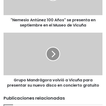
i
o
A
"Nemesio Antúnez 100 Años" se presenta en
n
septiembre en el Museo de Vicuña
t
ú
n
G
e
r
z
u
1
p
0
o
0
M
A
a
ñ
n
o
d
s
Grupo Mandrágora volvió a Vicuña para
r
"
presentar su nuevo disco en concierto gratuito
á
s
g
e
o
Publicaciones relacionadas
p
r
r
a