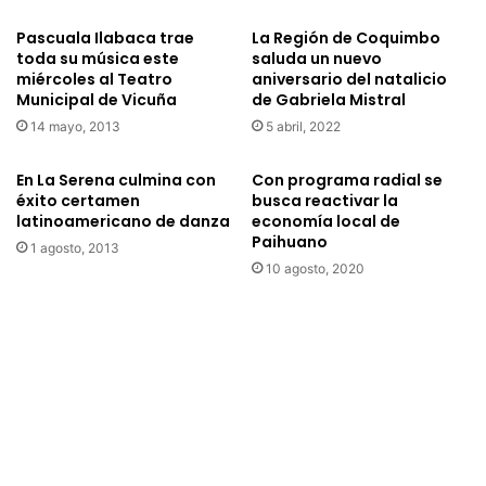
e
v
Pascuala Ilabaca trae
La Región de Coquimbo
s
o
toda su música este
saluda un nuevo
e
l
miércoles al Teatro
aniversario del natalicio
n
v
Municipal de Vicuña
de Gabriela Mistral
t
i
14 mayo, 2013
5 abril, 2022
a
ó
e
a
n
V
En La Serena culmina con
Con programa radial se
s
i
éxito certamen
busca reactivar la
e
latinoamericano de danza
economía local de
c
Paihuano
p
u
1 agosto, 2013
t
ñ
10 agosto, 2020
i
a
e
p
m
a
b
r
r
a
e
p
e
r
n
e
e
s