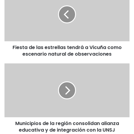
e
s
t
a
d
e
l
Fiesta de las estrellas tendrá a Vicuña como
a
escenario natural de observaciones
s
e
s
M
t
u
r
n
e
i
l
c
l
i
a
p
s
i
t
o
e
Municipios de la región consolidan alianza
s
n
educativa y de integración con la UNSJ
d