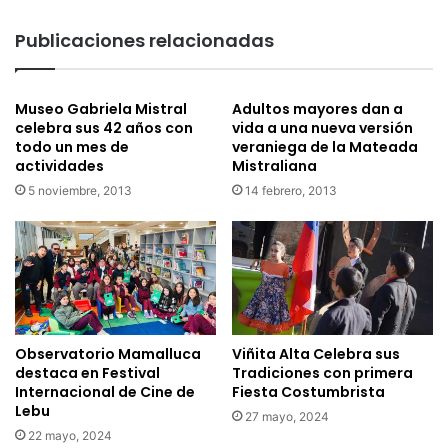
d
e
r
l
Publicaciones relacionadas
á
a
a
r
V
e
Museo Gabriela Mistral
Adultos mayores dan a
i
g
celebra sus 42 años con
vida a una nueva versión
c
i
todo un mes de
veraniega de la Mateada
u
ó
actividades
Mistraliana
ñ
n
5 noviembre, 2013
14 febrero, 2013
a
c
c
o
o
n
m
s
o
o
e
l
s
i
c
d
Observatorio Mamalluca
Viñita Alta Celebra sus
e
a
destaca en Festival
Tradiciones con primera
n
n
Internacional de Cine de
Fiesta Costumbrista
a
a
Lebu
27 mayo, 2024
r
l
22 mayo, 2024
i
i