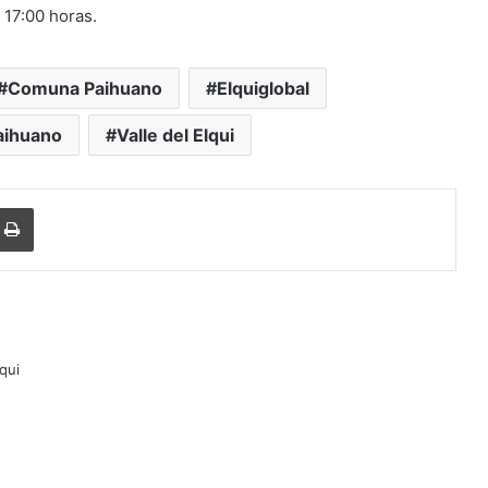
 17:00 horas.
Comuna Paihuano
Elquiglobal
aihuano
Valle del Elqui
Imprimir
lqui