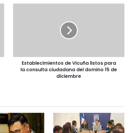
E
s
t
a
b
l
e
c
i
Establecimientos de Vicuña listos para
m
la consulta ciudadana del domino 15 de
i
e
diciembre
n
t
o
s
d
e
V
i
c