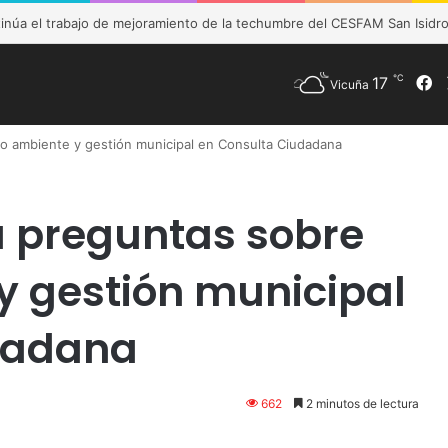
M de Vicuña fortalece preparación de las postas rurales ante intenso s
℃
17
F
Vicuña
io ambiente y gestión municipal en Consulta Ciudadana
á preguntas sobre
 gestión municipal
dadana
662
2 minutos de lectura