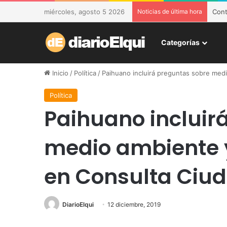
miércoles, agosto 5 2026
Noticias de última hora
DESA
Categorías
Inicio
/
Política
/
Paihuano incluirá preguntas sobre med
Política
Paihuano incluir
medio ambiente y
en Consulta Ciu
DiarioElqui
12 diciembre, 2019