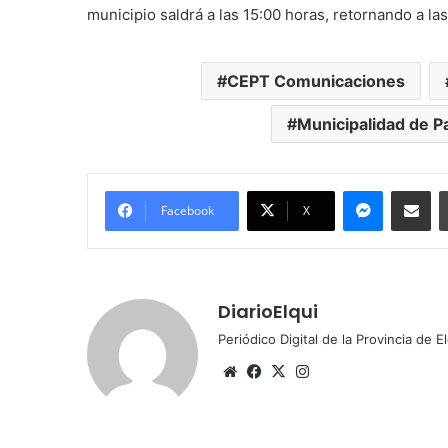
municipio saldrá a las 15:00 horas, retornando a las
CEPT Comunicaciones
Municipalidad de P
Messenger
Compartir por correo electrónico
Facebook
X
DiarioElqui
Periódico Digital de la Provincia de E
Siti
Fa
X
Ins
o
ce
tag
we
bo
ra
b
ok
m