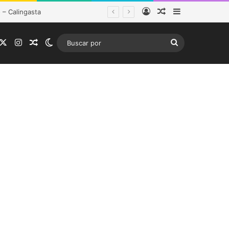
Acceso
Publicación al a
Barra lateral
istema frontal
acebook
X
Instagram
Publicación al azar
Switch skin
Buscar
por