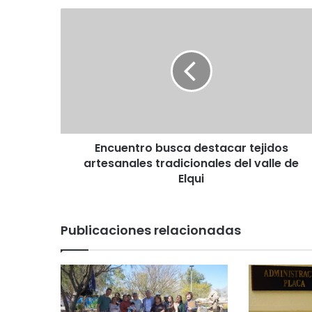
E
n
c
u
e
n
t
r
o
Encuentro busca destacar tejidos
b
artesanales tradicionales del valle de
u
s
Elqui
c
a
d
Publicaciones relacionadas
e
s
t
a
c
a