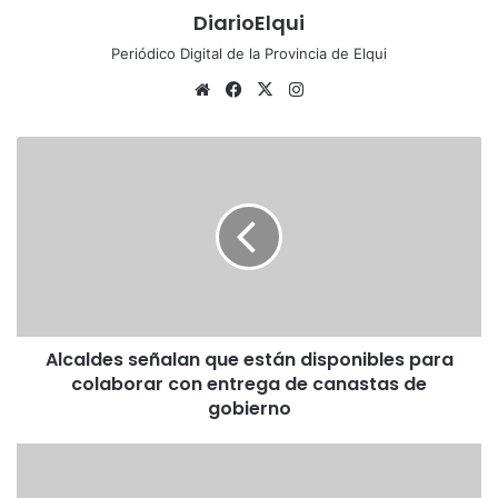
DiarioElqui
Periódico Digital de la Provincia de Elqui
Siti
Fa
X
Ins
o
ce
tag
we
bo
ra
A
b
ok
m
l
c
a
l
d
e
s
s
Alcaldes señalan que están disponibles para
e
colaborar con entrega de canastas de
ñ
a
gobierno
l
a
V
n
i