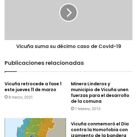
q
c
u
u
e
ñ
e
a
s
s
t
u
á
m
n
Vicuña suma su décimo caso de Covid-19
a
d
s
i
u
Publicaciones relacionadas
s
d
p
é
o
c
Vicuña retrocede a fase 1
Minera Linderos y
n
i
este jueves 11 de marzo
municipio de Vicuña unen
i
m
fuerzas para el desarrollo
b
o
8 marzo, 2021
de la comuna
l
c
1 febrero, 2013
e
a
s
s
p
o
Vicuña conmemoró el Día
a
contra la Homofobia con
d
r
izamiento de la bandera
e