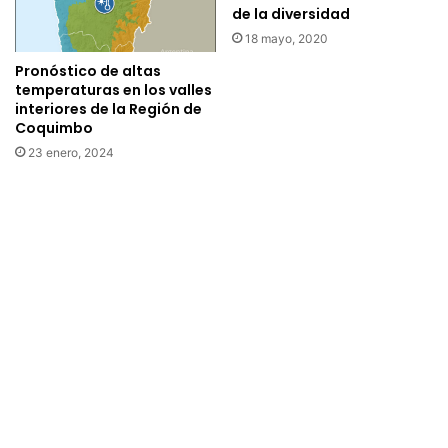
de la diversidad
a
C
c
o
18 mayo, 2020
o
v
Pronóstico de altas
l
i
temperaturas en los valles
a
d
interiores de la Región de
b
-
Coquimbo
o
1
23 enero, 2024
r
9
a
r
c
o
n
e
n
t
r
e
g
a
d