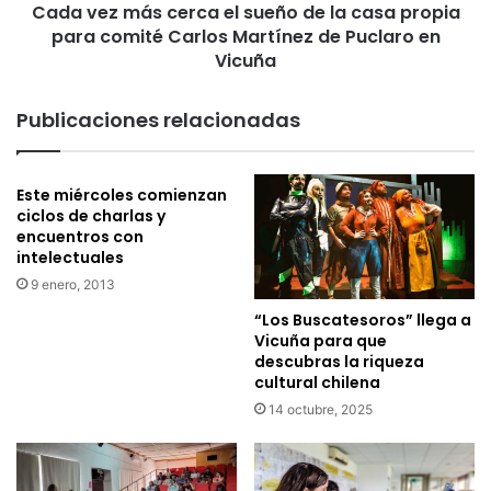
i
Cada vez más cerca el sueño de la casa propia
s
o
para comité Carlos Martínez de Puclaro en
c
n
e
Vicuña
e
r
s
c
Publicaciones relacionadas
e
a
n
e
l
l
a
Este miércoles comienzan
s
ciclos de charlas y
l
u
encuentros con
o
e
intelectuales
c
ñ
a
9 enero, 2013
o
l
d
“Los Buscatesoros” llega a
i
e
Vicuña para que
d
l
descubras la riqueza
a
a
cultural chilena
d
c
14 octubre, 2025
d
a
e
s
P
a