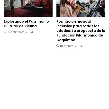
u
p
c
r
l
o
a
p
r
Explorando el Patrimonio
Formación musical
i
Cultural de Vicuña
inclusiva para todas las
o
a
edades: La propuesta de la
s
p
9 septiembre, 2024
Fundación Filarmónica de
e
a
Coquimbo
e
r
10 febrero, 2024
n
a
c
c
u
o
e
m
n
i
t
t
r
é
a
C
e
a
n
r
e
l
t
o
a
s