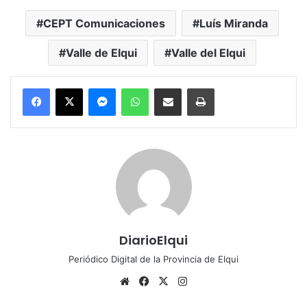
CEPT Comunicaciones
Luís Miranda
Valle de Elqui
Valle del Elqui
Messenger
WhatsApp
Compartir por correo electrónico
Imprimir
DiarioElqui
Periódico Digital de la Provincia de Elqui
Siti
Fa
X
Ins
o
ce
tag