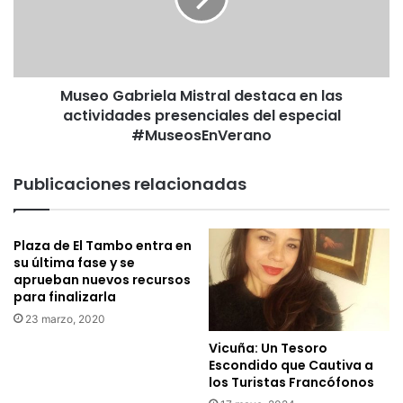
actividades
presenciales
del
especial
Museo Gabriela Mistral destaca en las
#MuseosEnVerano
actividades presenciales del especial
#MuseosEnVerano
Publicaciones relacionadas
Plaza de El Tambo entra en
su última fase y se
aprueban nuevos recursos
para finalizarla
23 marzo, 2020
Vicuña: Un Tesoro
Escondido que Cautiva a
los Turistas Francófonos