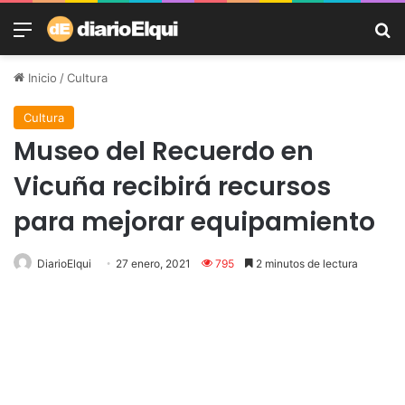
Menú
B
Inicio
/
Cultura
Cultura
Museo del Recuerdo en
Vicuña recibirá recursos
para mejorar equipamiento
DiarioElqui
27 enero, 2021
795
2 minutos de lectura