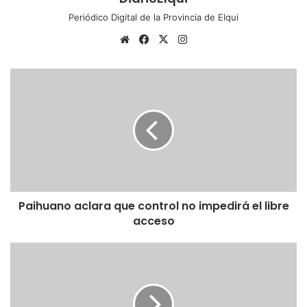
Periódico Digital de la Provincia de Elqui
Sitio
Facebook
X
Instagram
web
Paihuano
aclara
que
control
no
impedirá
el
libre
acceso
Paihuano aclara que control no impedirá el libre
acceso
Museo
Gabriela
Mistral
destaca
en las