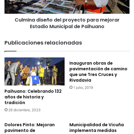
Estadio
Municipal
de
Culmina diseño del proyecto para mejorar
Paihuano
Estadio Municipal de Paihuano
Publicaciones relacionadas
Inauguran obras de
pavimentación de camino
que une Tres Cruces y
Rivadavia
1 julio, 2019
Paihuano: Celebrando 132
años de historia y
tradición
26 diciembre, 2023
Dolores Pinto: Mejoran
Municipalidad de Vicuña
pavimento de
implementa medidas