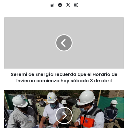
Sitio
Facebook
X
Instagram
web
Seremi
de
Energía
recuerda
que
el
Horario
de
Invierno
Seremi de Energía recuerda que el Horario de
comienza
hoy
Invierno comienza hoy sábado 3 de abril
sábado
3
Culmina
de
diseño
abril
del
proyecto
para
mejorar