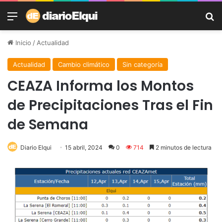
Menú
B
Inicio
/
Actualidad
Actualidad
Cambio climático
Sin categoría
CEAZA Informa los Montos
de Precipitaciones Tras el Fin
de Semana
Diario Elqui
15 abril, 2024
0
714
2 minutos de lectura