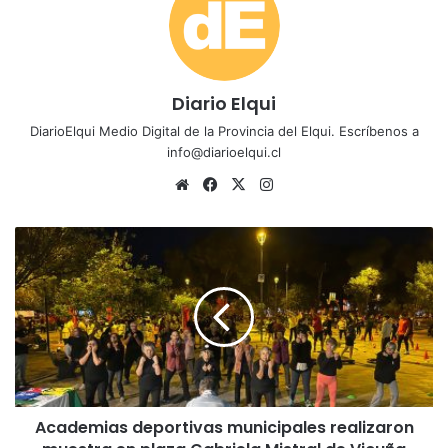
Diario Elqui
DiarioElqui Medio Digital de la Provincia del Elqui. Escríbenos a
info@diarioelqui.cl
Sitio
Facebook
X
Instagram
web
Academias
deportivas
municipales
realizaron
muestra
en
plaza
Gabriela
Mistral
Academias deportivas municipales realizaron
de
Vicuña