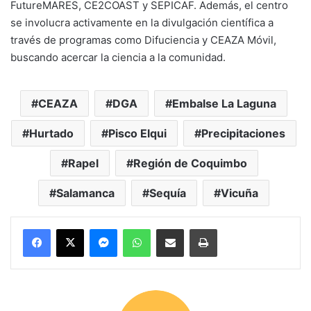
FutureMARES, CE2COAST y SEPICAF. Además, el centro
se involucra activamente en la divulgación científica a
través de programas como Difuciencia y CEAZA Móvil,
buscando acercar la ciencia a la comunidad.
CEAZA
DGA
Embalse La Laguna
Hurtado
Pisco Elqui
Precipitaciones
Rapel
Región de Coquimbo
Salamanca
Sequía
Vicuña
Messenger
WhatsApp
Compartir por correo electrónico
Imprimir