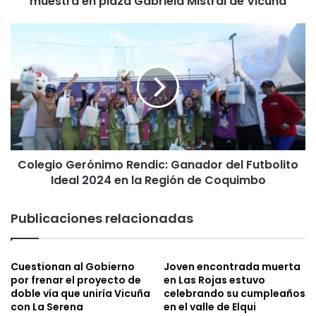
muestra en plaza Gabriela Mistral de Vicuña
Colegio
Gerónimo
Rendic:
Ganador
del
Futbolito
Ideal
2024
en
Colegio Gerónimo Rendic: Ganador del Futbolito
la
Región
Ideal 2024 en la Región de Coquimbo‍
de
Coquimbo‍
Publicaciones relacionadas
Cuestionan al Gobierno
Joven encontrada muerta
por frenar el proyecto de
en Las Rojas estuvo
doble vía que uniría Vicuña
celebrando su cumpleaños
con La Serena
en el valle de Elqui