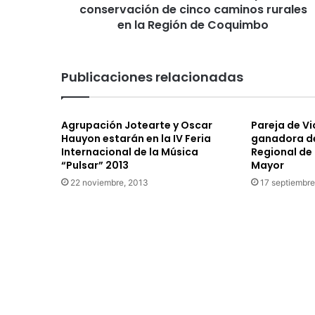
rurales
conservación de cinco caminos rurales
en
en la Región de Coquimbo
la
Región
de
Publicaciones relacionadas
Coquimbo
Agrupación Jotearte y Oscar
Pareja de Vi
Hauyon estarán en la IV Feria
ganadora d
Internacional de la Música
Regional de
“Pulsar” 2013
Mayor
22 noviembre, 2013
17 septiembre