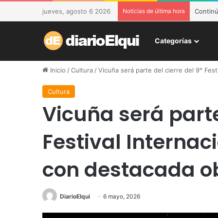
jueves, agosto 6 2026
Noticias de última hora
DESAM d
Categorías
Inicio
/
Cultura
/
Vicuña será parte del cierre del 9° Fes
Cultura
Vicuña será parte
Festival Internac
con destacada ob
DiarioElqui
6 mayo, 2026