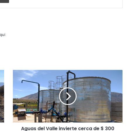
lqui
Aguas
del
Valle
invierte
cerca
de
$
300
millones
Aguas del Valle invierte cerca de $ 300
en