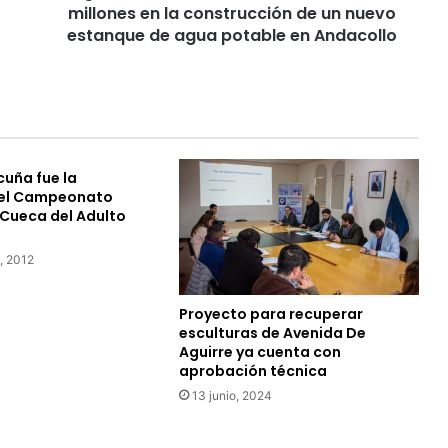
la
millones en la construcción de un nuevo
construcción
estanque de agua potable en Andacollo
de
un
nuevo
estanque
de
agua
cuña fue la
potable
el Campeonato
en
 Cueca del Adulto
Andacollo
, 2012
Proyecto para recuperar
esculturas de Avenida De
Aguirre ya cuenta con
aprobación técnica
13 junio, 2024