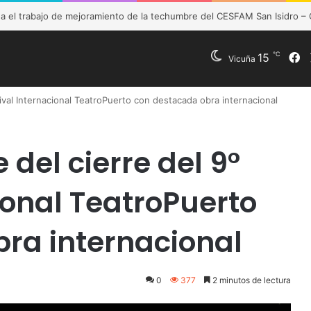
e Vicuña fortalece preparación de las postas rurales ante intenso sist
℃
F
15
Vicuña
tival Internacional TeatroPuerto con destacada obra internacional
 del cierre del 9°
ional TeatroPuerto
ra internacional
0
377
2 minutos de lectura