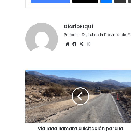
DiarioElqui
Periódico Digital de la Provincia de E
Sitio
Facebook
X
Instagram
web
Vialidad
llamará
a
licitación
para
la
conservación
de
cinco
Vialidad llamará a licitación para la
caminos