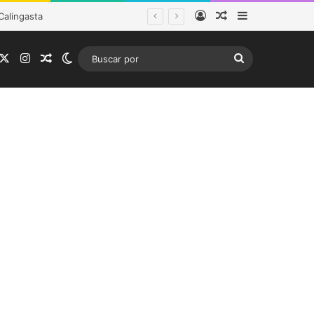
Acceso
Publicación al a
Barra lateral
ema frontal
acebook
X
Instagram
Publicación al azar
Switch skin
Buscar
por