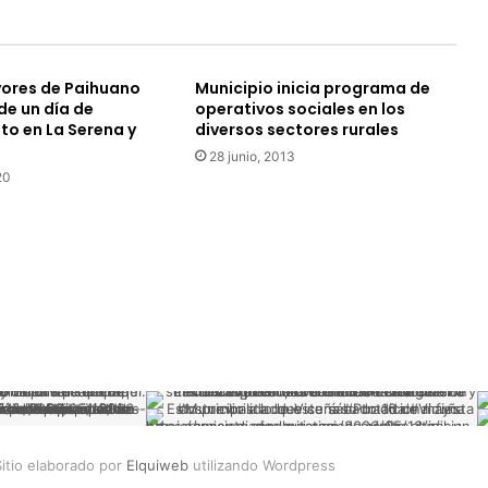
t
i
v
ores de Paihuano
Municipio inicia programa de
a
de un día de
operativos sociales en los
r
to en La Serena y
diversos sectores rurales
e
28 junio, 2013
g
20
i
o
n
a
l
d
e
l
C
o
l
e
g
itio elaborado por
Elquiweb
utilizando Wordpress
i