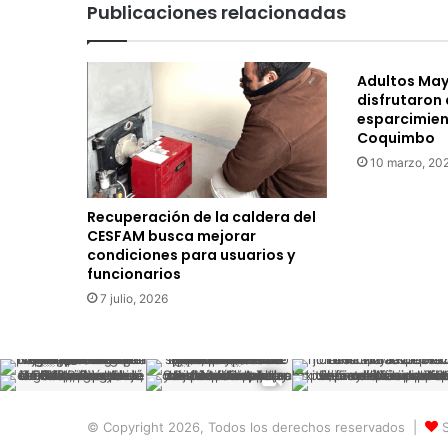
Publicaciones relacionadas
s
é
Q
Adultos May
u
disfrutaron 
i
esparcimien
n
Coquimbo
t
10 marzo, 20
a
n
i
Recuperación de la caldera del
l
CESFAM busca mejorar
l
condiciones para usuarios y
a
funcionarios
y
7 julio, 2026
L
o
s
C
h
a
© Copyright 2026, Todos los derechos reservados |
S
r