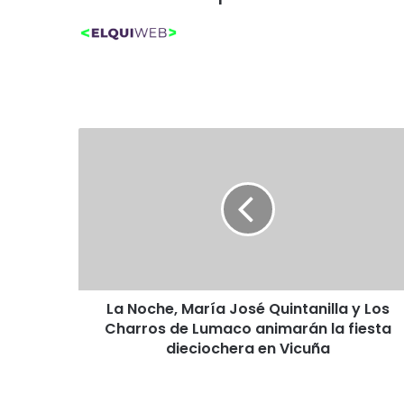
L
a
N
o
c
h
e
,
M
La Noche, María José Quintanilla y Los
a
Charros de Lumaco animarán la fiesta
r
í
dieciochera en Vicuña
a
J
o