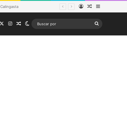
Acceso
Publicación al a
Barra lateral
tema frontal
acebook
X
Instagram
Publicación al azar
Switch skin
Buscar
por