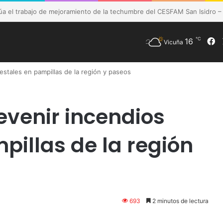
de Vicuña fortalece preparación de las postas rurales ante intenso sis
℃
16
F
Vicuña
estales en pampillas de la región y paseos
evenir incendios
pillas de la región
693
2 minutos de lectura