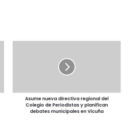
A
s
u
m
e
n
u
e
v
Asume nueva directiva regional del
a
Colegio de Periodistas y planifican
d
i
debates municipales en Vicuña
r
e
c