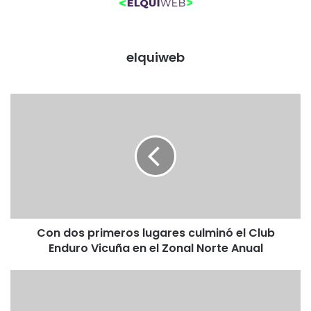
elquiweb
C
o
n
d
o
s
p
r
i
Con dos primeros lugares culminó el Club
m
Enduro Vicuña en el Zonal Norte Anual
e
r
o
A
s
p
l
o