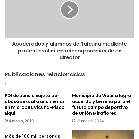
u
d
g
e
a
r
r
a
e
d
s
o
c
Apoderados y alumnos de Talcuna mediante
s
u
protesta solicitan reincorporación de ex
y
l
a
director
m
l
i
u
Publicaciones relacionadas
n
m
ó
n
e
o
l
PDI detiene a sujeto por
Municipio de Vicuña logra
s
abuso sexual a una menor
acuerdo y terreno para el
C
d
en microbus Vicuña-Pisco
futuro campo deportivo
l
e
Elqui
de Unión Miraflores
u
T
b
4 marzo, 2019
16 agosto, 2024
a
E
l
n
c
Más de 100 mil personas