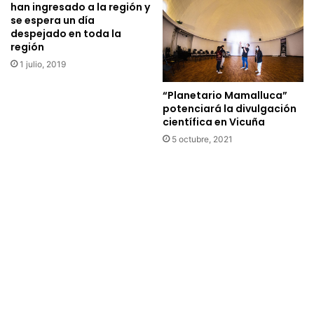
d
u
han ingresado a la región y
u
se espera un día
n
despejado en toda la
r
a
región
o
m
V
e
1 julio, 2019
i
d
c
i
“Planetario Mamalluca”
u
potenciará la divulgación
a
científica en Vicuña
ñ
n
a
t
5 octubre, 2021
e
e
n
p
e
r
l
o
Z
t
o
e
n
s
a
t
l
a
N
s
o
o
r