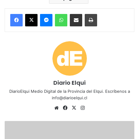
Messenger
WhatsApp
Compartir por correo electrónico
Imprimir
Diario Elqui
DiarioElqui Medio Digital de la Provincia del Elqui. Escríbenos a
info@diarioelqui.cl
Siti
Fa
X
Ins
o
ce
tag
we
bo
ra
V
b
ok
m
i
s