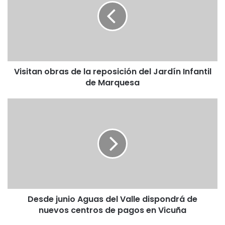
i
t
a
n
o
b
Visitan obras de la reposición del Jardín Infantil
r
de Marquesa
a
s
d
D
e
e
l
s
a
d
r
e
e
j
p
u
o
n
s
i
i
Desde junio Aguas del Valle dispondrá de
o
c
nuevos centros de pagos en Vicuña
A
i
g