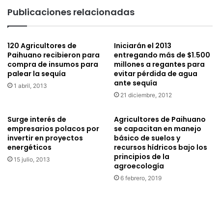
ó
u
Publicaciones relacionadas
n
a
d
s
e
d
120 Agricultores de
Iniciarán el 2013
l
e
Paihuano recibieron para
entregando más de $1.500
J
l
compra de insumos para
millones a regantes para
a
V
palear la sequía
evitar pérdida de agua
r
a
ante sequía
1 abril, 2013
d
l
21 diciembre, 2012
í
l
n
e
I
d
Surge interés de
Agricultores de Paihuano
n
empresarios polacos por
se capacitan en manejo
i
invertir en proyectos
básico de suelos y
f
s
energéticos
recursos hídricos bajo los
a
p
principios de la
n
o
15 julio, 2013
agroecología
t
n
6 febrero, 2019
i
d
l
r
d
á
e
d