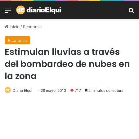
Menú
B
Inicio
/
Economía
Economía
Estimulan lluvias a través
del bombardeo de nubes en
la zona
Diario Elqui
28 mayo, 2013
717
2 minutos de lectura