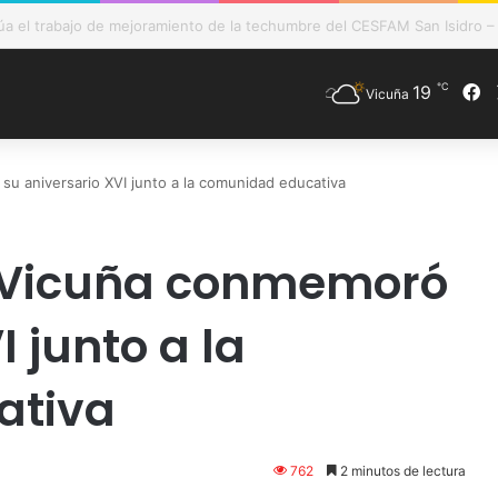
de Vicuña fortalece preparación de las postas rurales ante intenso sis
℃
19
F
Vicuña
u aniversario XVI junto a la comunidad educativa
 Vicuña conmemoró
I junto a la
ativa
762
2 minutos de lectura