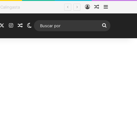
Acceso
Publicación al a
Barra lateral
tema frontal
acebook
X
Instagram
Publicación al azar
Switch skin
Buscar
por