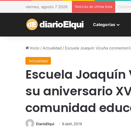
viernes, agosto 7 2026
Noticias de última hora
DESAM 
Categorías
Inicio
/
Actualidad
/
Escuela Joaquín Vicuña conmemoró s
Actualidad
Escuela Joaquín
su aniversario XV
comunidad educ
DiarioElqui
9 abril, 2019