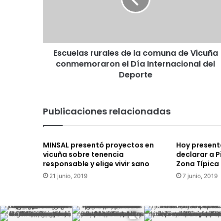
e
l
a
s
r
Escuelas rurales de la comuna de Vicuña
u
conmemoraron el Día Internacional del
r
a
Deporte
l
e
s
Publicaciones relacionadas
d
e
l
MINSAL presentó proyectos en
Hoy present
a
vicuña sobre tenencia
declarar a P
c
responsable y elige vivir sano
Zona Típica
o
21 junio, 2019
7 junio, 2019
m
u
n
a
d