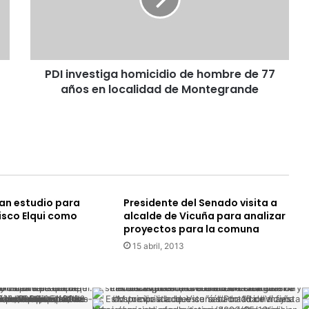
n
v
e
s
t
PDI investiga homicidio de hombre de 77
i
años en localidad de Montegrande
g
a
h
o
m
i
c
i
an estudio para
Presidente del Senado visita a
d
isco Elqui como
alcalde de Vicuña para analizar
i
proyectos para la comuna
o
15 abril, 2013
d
e
h
o
m