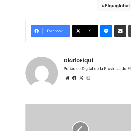
Elquiglobal
Messenger
Compartir por correo electrónico
Facebook
X
DiarioElqui
Periódico Digital de la Provincia de E
Siti
Fa
X
Ins
o
ce
tag
we
bo
ra
b
ok
m
E
s
c
u