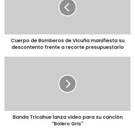
r
p
o
d
e
B
Cuerpo de Bomberos de Vicuña manifiesta su
o
descontento frente a recorte presupuestario
m
b
e
B
r
a
o
n
s
d
d
a
e
T
V
r
i
i
c
c
u
Banda Tricahue lanza video para su canción
a
ñ
"Bolero Gris"
h
a
u