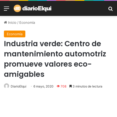
Menú
B
Inicio
/
Economía
Economía
Industria verde: Centro de
mantenimiento automotriz
promueve valores eco-
amigables
DiarioElqui
6 mayo, 2020
708
3 minutos de lectura