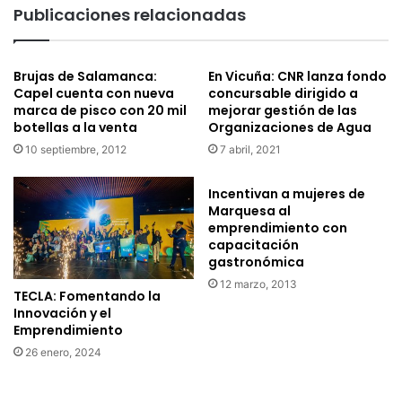
m
e
Publicaciones relacionadas
a
l
n
a
i
n
Brujas de Salamanca:
En Vicuña: CNR lanza fondo
f
z
Capel cuenta con nueva
concursable dirigido a
i
a
marca de pisco con 20 mil
mejorar gestión de las
e
v
botellas a la venta
Organizaciones de Agua
s
i
10 septiembre, 2012
7 abril, 2021
t
d
a
e
s
o
Incentivan a mujeres de
u
p
Marquesa al
d
emprendimiento con
a
capacitación
e
r
gastronómica
s
a
c
s
12 marzo, 2013
TECLA: Fomentando la
o
u
Innovación y el
n
c
Emprendimiento
t
a
26 enero, 2024
e
n
n
c
t
i