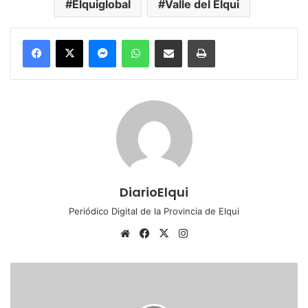
Elquiglobal
Valle del Elqui
Messenger
WhatsApp
Compartir por correo electrónico
Imprimir
DiarioElqui
Periódico Digital de la Provincia de Elqui
Siti
Fa
X
Ins
o
ce
tag
we
bo
ra
C
b
ok
m
u
e