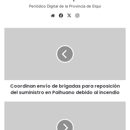
Periódico Digital de la Provincia de Elqui
Siti
Fa
X
Ins
o
ce
tag
we
bo
ra
C
b
ok
m
o
o
r
d
i
n
a
n
Coordinan envío de brigadas para reposición
e
del suministro en Paihuano debido al incendio
n
v
í
“
o
U
d
v
e
a
b
s