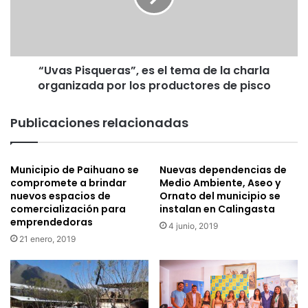
r
P
i
i
g
s
a
q
d
“Uvas Pisqueras”, es el tema de la charla
u
a
organizada por los productores de pisco
e
s
r
p
a
Publicaciones relacionadas
a
s
r
”
a
,
Municipio de Paihuano se
Nuevas dependencias de
r
e
compromete a brindar
Medio Ambiente, Aseo y
e
s
nuevos espacios de
Ornato del municipio se
p
e
comercialización para
instalan en Calingasta
o
l
emprendedoras
4 junio, 2019
s
t
21 enero, 2019
i
e
c
m
i
a
ó
d
n
e