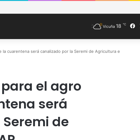
e Vicuña fortalece preparación de las postas rurales ante intenso sist
℃
F
18
Vicuña
e la cuarentena será canalizado por la Seremi de Agricultura e
 para el agro
ntena será
a Seremi de
DAP