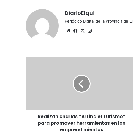
DiarioElqui
Periódico Digital de la Provincia de E
Sitio
Facebook
X
Instagram
web
Realizan
charlas
“Arriba
el
Turismo”
para
promover
herramientas
en
Realizan charlas “Arriba el Turismo”
los
emprendimientos
para promover herramientas en los
emprendimientos