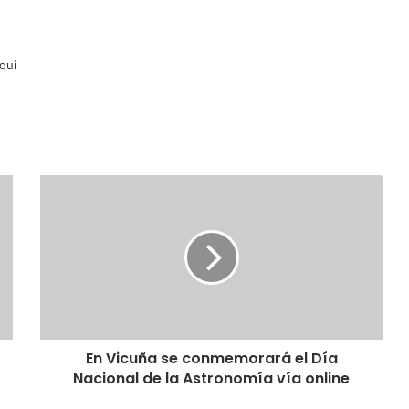
lqui
En
Vicuña
se
conmemorará
el
Día
Nacional
de
la
En Vicuña se conmemorará el Día
Astronomía
vía
Nacional de la Astronomía vía online
online