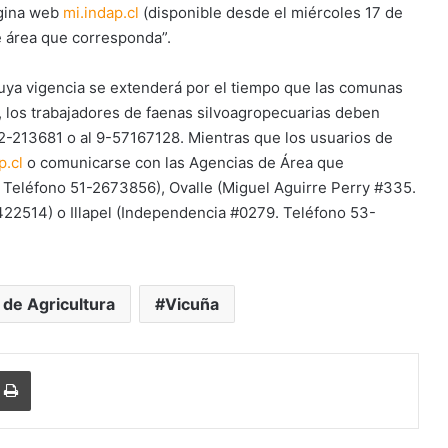
página web
mi.indap.cl
(disponible desde el miércoles 17 de
e área que corresponda”.
uya vigencia se extenderá por el tiempo que las comunas
, los trabajadores de faenas silvoagropecuarias deben
1-2-213681 o al 9-57167128. Mientras que los usuarios de
p.cl
o comunicarse con las Agencias de Área que
 Teléfono 51-2673856), Ovalle (Miguel Aguirre Perry #335.
-2422514) o Illapel (Independencia #0279. Teléfono 53-
 de Agricultura
Vicuña
r
r por correo electrónico
Imprimir