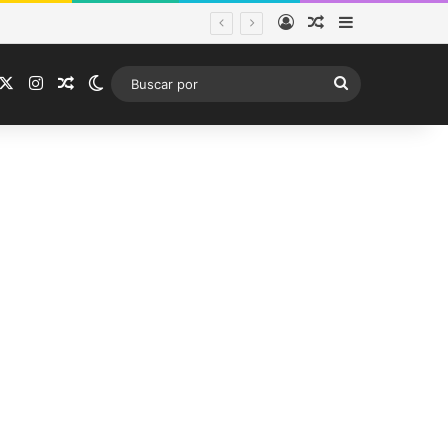
Acceso
Publicación al a
Barra lateral
ema frontal
acebook
X
Instagram
Publicación al azar
Switch skin
Buscar
por