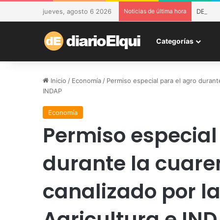
jueves, agosto 6 2026
Noticias de última hora
DESAM d
Categorías
Inicio
/
Economía
/
Permiso especial para el agro durant
INDAP
Economía
Permiso especial
durante la cuare
canalizado por l
Agricultura e IN