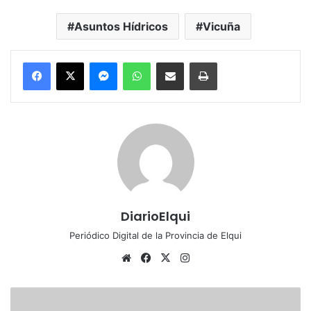
Asuntos Hídricos
Vicuña
Messenger
WhatsApp
Compartir por correo electrónico
Imprimir
DiarioElqui
Periódico Digital de la Provincia de Elqui
Sitio
Facebook
X
Instagram
web
Clínica
veterinaria