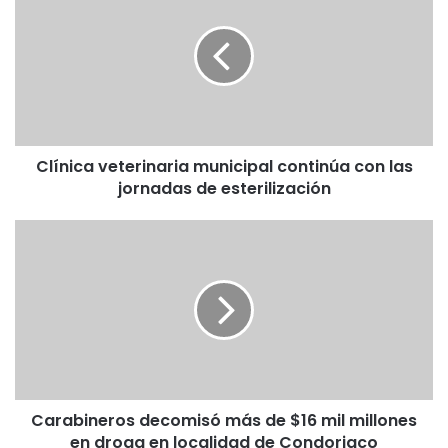
municipal
continúa
con
las
jornadas
de
esterilización
Clínica veterinaria municipal continúa con las
jornadas de esterilización
Carabineros
decomisó
más
de
$16
mil
millones
en
droga
Carabineros decomisó más de $16 mil millones
en
localidad
en droga en localidad de Condoriaco