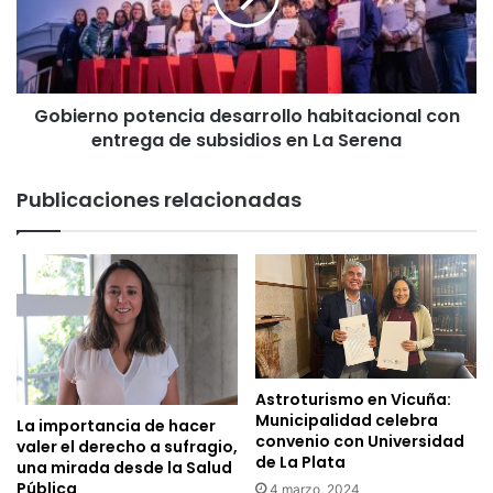
entrega
de
subsidios
en
Gobierno potencia desarrollo habitacional con
La
Serena
entrega de subsidios en La Serena
Publicaciones relacionadas
Astroturismo en Vicuña:
Municipalidad celebra
La importancia de hacer
convenio con Universidad
valer el derecho a sufragio,
de La Plata
una mirada desde la Salud
Pública
4 marzo, 2024