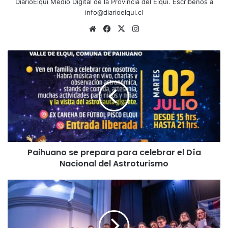
DiarioElqui Medio Digital de la Provincia del Elqui. Escríbenos a
info@diarioelqui.cl
Sitio
Facebook
X
Instagram
web
Paihuano
se
prepara
para
celebrar
el
Día
Nacional
del
Paihuano se prepara para celebrar el Día
Astroturismo
Nacional del Astroturismo
Gobierno
potencia
desarrollo
habitacional
con