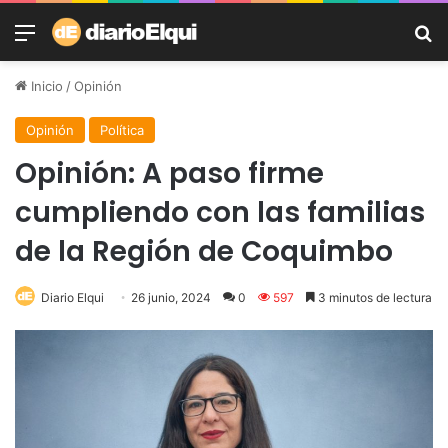
Menú
B
Inicio
/
Opinión
Opinión
Política
Opinión: A paso firme
cumpliendo con las familias
de la Región de Coquimbo
Diario Elqui
26 junio, 2024
0
597
3 minutos de lectura