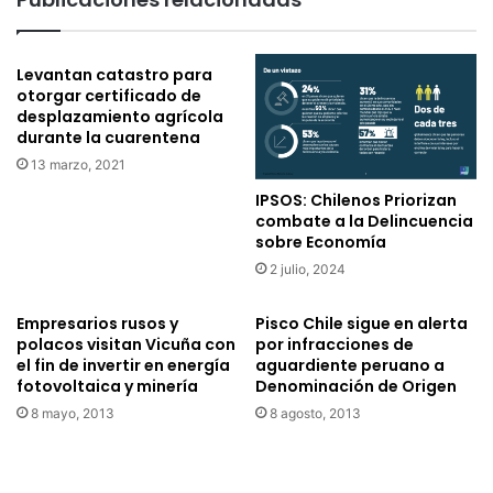
n
e
t
n
e
o
Levantan catastro para
s
m
otorgar certificado de
s
i
desplazamiento agrícola
i
n
durante la cuarentena
n
a
13 marzo, 2021
d
c
i
i
IPSOS: Chilenos Priorizan
c
ó
combate a la Delincuencia
a
n
sobre Economía
l
d
2 julio, 2024
e
e
s
O
Empresarios rusos y
Pisco Chile sigue en alerta
l
r
polacos visitan Vicuña con
por infracciones de
o
i
el fin de invertir en energía
aguardiente peruano a
c
g
fotovoltaica y minería
Denominación de Origen
a
e
8 mayo, 2013
8 agosto, 2013
l
n
e
s
s
e
s
c