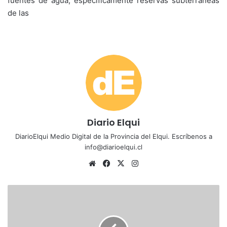
fuentes de agua, específicamente reservas subterráneas
de las
Diario Elqui
DiarioElqui Medio Digital de la Provincia del Elqui. Escríbenos a
info@diarioelqui.cl
Siti
Fa
X
Ins
o
ce
tag
we
bo
ra
D
b
ok
m
e
s
t