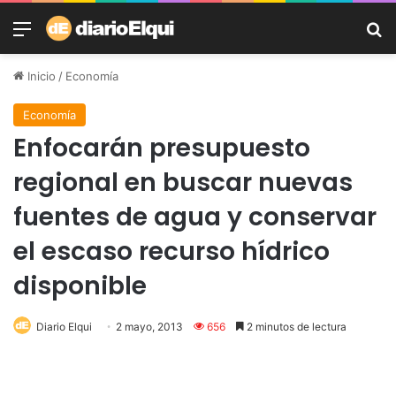
Menú
B
Inicio
/
Economía
Economía
Enfocarán presupuesto
regional en buscar nuevas
fuentes de agua y conservar
el escaso recurso hídrico
disponible
Diario Elqui
2 mayo, 2013
656
2 minutos de lectura