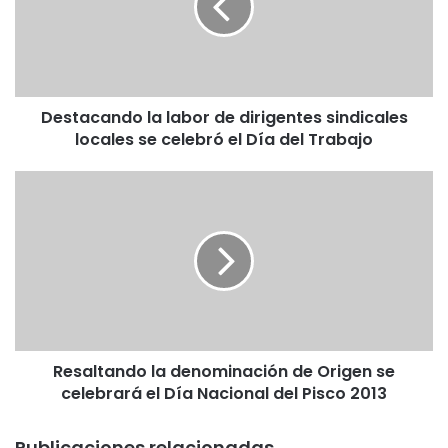
a
c
a
n
d
Destacando la labor de dirigentes sindicales
o
locales se celebró el Día del Trabajo
l
a
l
R
a
e
b
s
o
a
r
l
d
t
e
a
d
n
i
d
r
Resaltando la denominación de Origen se
o
i
celebrará el Día Nacional del Pisco 2013
l
g
a
e
d
Publicaciones relacionadas